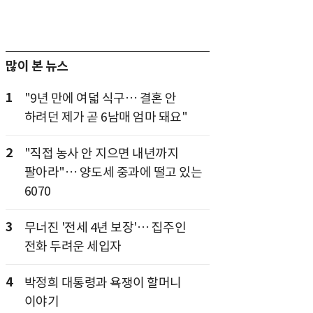
많이 본 뉴스
1
"9년 만에 여덟 식구… 결혼 안
하려던 제가 곧 6남매 엄마 돼요"
2
"직접 농사 안 지으면 내년까지
팔아라"… 양도세 중과에 떨고 있는
6070
3
무너진 '전세 4년 보장'… 집주인
전화 두려운 세입자
4
박정희 대통령과 욕쟁이 할머니
이야기