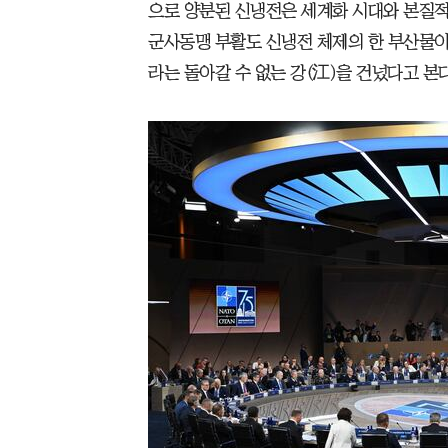
으로 양분된 신냉전은 세계화 시대와 본질적
군사동맹 부활도 신냉전 체제의 한 부산물이다. 
라는 돌아갈 수 없는 강(江)을 건넜다고 본다