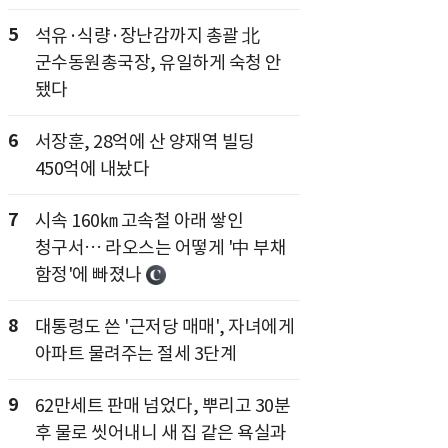
5
석유·식량·장난감까지 총괄 北
군수동원총국장, 유일하게 숙청 안
됐다
6
서장훈, 28억에 산 양재역 빌딩
450억에 내놨다
7
시속 160㎞ 고속철 아래 쌓인
청구서… 라오스는 어떻게 '中 부채
함정'에 빠졌나
8
대통령도 쓴 '근저당 매매', 자녀에게
아파트 물려주는 절세 3단계
9
62만세트 판매 넘었다, 뿌리고 30분
후 물로 씻어내니 새 집 같은 욕실과