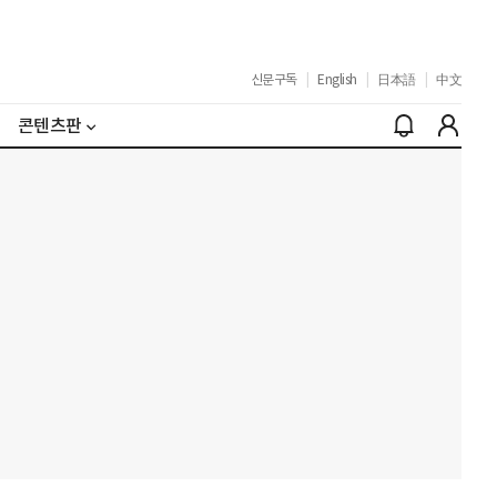
신문구독
|
English
|
日本語
|
中文
콘텐츠판