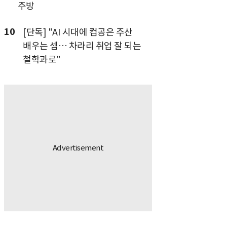
주방
10
[단독] "AI 시대에 컴공은 주산
배우는 셈… 차라리 취업 잘 되는
철학과로"