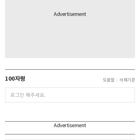
100자평
도움말
삭제기준