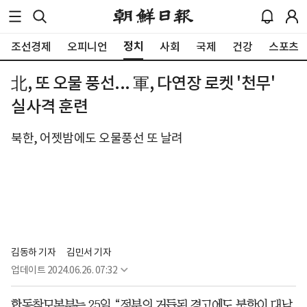
정치
조선경제
오피니언
사회
국제
건강
스포츠
北, 또 오물 풍선... 軍, 다연장 로켓 '천무'
실사격 훈련
북한, 어젯밤에도 오물풍선 또 날려
김동하 기자
김민서 기자
업데이트
2024.06.26. 07:32
합동참모본부는 25일 “정부의 거듭된 경고에도 북한이 대남