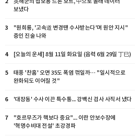
2
英해군의 첩보용 드론 보트, 中으로 몰래 데이터
보냈다
3
"원희룡, '고속道 변경땐 수사받는다'며 원안 지시"
증인 진술 나와
4
[오늘의 운세] 8월 11일 화요일 (음력 6월 29일 丁巳)
5
태풍 '찬홈' 오면 35도 폭염 꺾일까… "일시적으로
완화되도 이어질 것"
6
'대장동' 수사 이끈 특수통... 강백신 검사 사직서 냈다
7
"호르무즈가 핵보다 중요"... 이란 안보수장에
'혁명수비대 전설' 초강경파