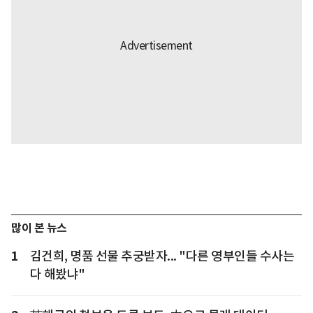
많이 본 뉴스
1
김건희, 명품 선물 추궁받자... "다른 영부인들 수사는
다 해봤냐"