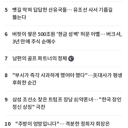
5
뱃길 막혀 답답한 산유국들… 유조선 사서 기름길
뚫는다
6
버핏이 쌓은 500조원 '현금 성벽' 허문 아벨… 버크셔,
3년 만에 주식 순매수
7
남편의 골프 파트너의 정체
8
"부시가 즉각 사과하게 했어야 했다"…美대사가 평생
후회한 순간
9
삼성 조선소 찾은 트럼프 장남 前약혼녀… "한국 장인
정신 상징" 극찬
10
"주방이 엉망입니다"… 격분한 정희자 회장은