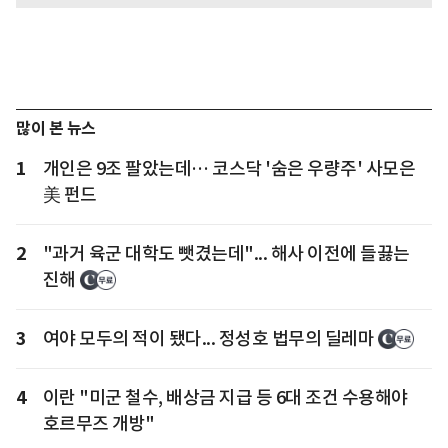
많이 본 뉴스
1
개인은 9조 팔았는데… 코스닥 '숨은 우량주' 사모은
美 펀드
2
"과거 육군 대학도 뺏겼는데"... 해사 이전에 들끓는
진해
3
여야 모두의 적이 됐다... 정성호 법무의 딜레마
4
이란 "미군 철수, 배상금 지급 등 6대 조건 수용해야
호르무즈 개방"