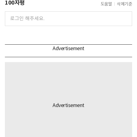
100자평
도움말
삭제기준