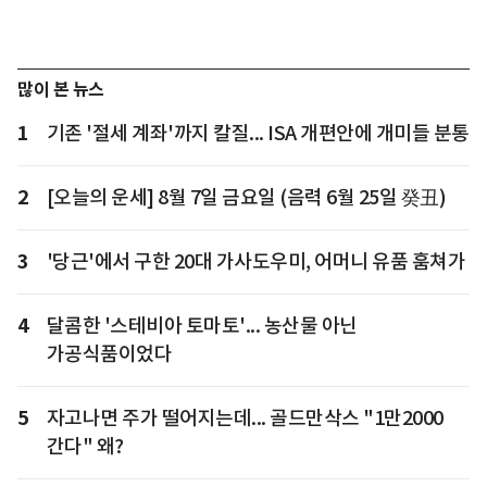
많이 본 뉴스
1
기존 '절세 계좌'까지 칼질... ISA 개편안에 개미들 분통
2
[오늘의 운세] 8월 7일 금요일 (음력 6월 25일 癸丑)
3
'당근'에서 구한 20대 가사도우미, 어머니 유품 훔쳐가
4
달콤한 '스테비아 토마토'... 농산물 아닌
가공식품이었다
5
자고나면 주가 떨어지는데... 골드만삭스 "1만2000
간다" 왜?