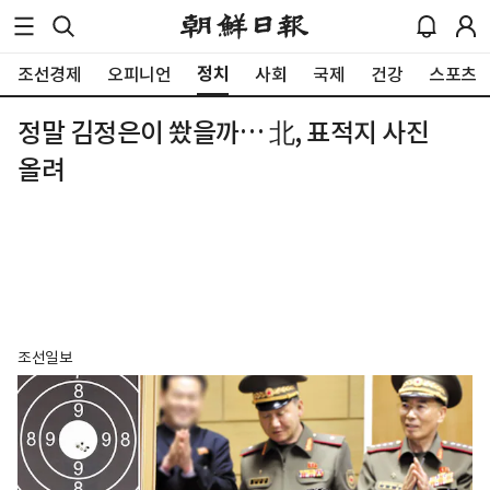
정치
조선경제
오피니언
사회
국제
건강
스포츠
정말 김정은이 쐈을까… 北, 표적지 사진
올려
조선일보