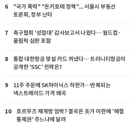
6
"국가 폭력" "돈키호테 정책"... 서울시 부동산
토론회, 정부 난타
7
축구협회 '성접대' 감사보고서 나왔다… 월드컵·
올림픽 심판 포함
8
통합 대한항공 맞설 카드 꺼냈다… 트리니티항공이
공개한 'SSC' 전략은?
9
11주 주문에 SK하이닉스 하한가…반복되는
넥스트레이드 가격 왜곡
10
호르무즈 재개방 임박? 결국은 美가 이란에 '해협
통제권' 주느냐에 달려