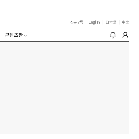
신문구독
|
English
|
日本語
|
中文
콘텐츠판