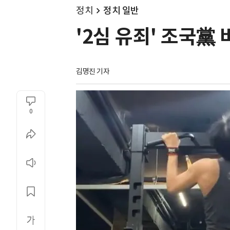
정치
정치 일반
'2심 유죄' 조국黨 
김명진 기자
0