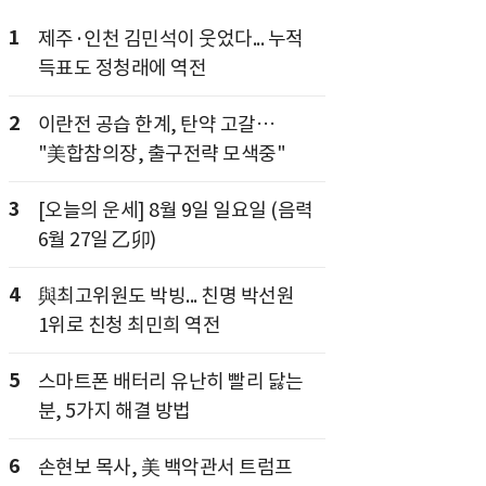
1
제주·인천 김민석이 웃었다... 누적
득표도 정청래에 역전
2
이란전 공습 한계, 탄약 고갈…
"美합참의장, 출구전략 모색중"
3
[오늘의 운세] 8월 9일 일요일 (음력
6월 27일 乙卯)
4
與최고위원도 박빙... 친명 박선원
1위로 친청 최민희 역전
5
스마트폰 배터리 유난히 빨리 닳는
분, 5가지 해결 방법
6
손현보 목사, 美 백악관서 트럼프