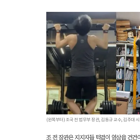
(왼쪽부터) 조국 전 법무부 장관, 김동규 교수, 김주대 
조 전 장관은 지지자들 턱걸이 영상을 건건