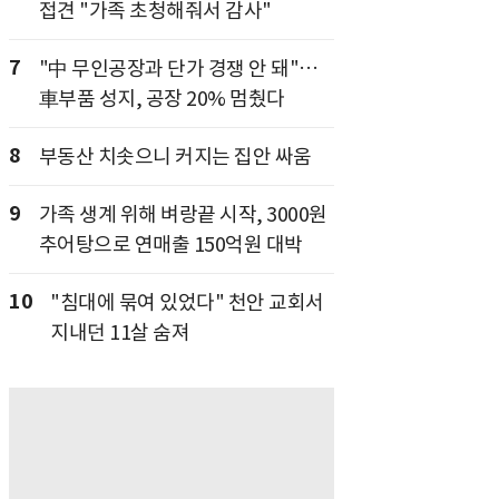
접견 "가족 초청해줘서 감사"
7
"中 무인공장과 단가 경쟁 안 돼"…
車부품 성지, 공장 20% 멈췄다
8
부동산 치솟으니 커지는 집안 싸움
9
가족 생계 위해 벼랑끝 시작, 3000원
추어탕으로 연매출 150억원 대박
10
"침대에 묶여 있었다" 천안 교회서
지내던 11살 숨져