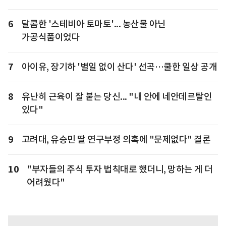
6
달콤한 '스테비아 토마토'... 농산물 아닌
가공식품이었다
7
아이유, 장기하 '별일 없이 산다' 선곡…쿨한 일상 공개
8
유난히 근육이 잘 붙는 당신... "내 안에 네안데르탈인
있다"
9
고려대, 유승민 딸 연구부정 의혹에 "문제없다" 결론
10
"부자들의 주식 투자 법칙대로 했더니, 망하는 게 더
어려웠다"