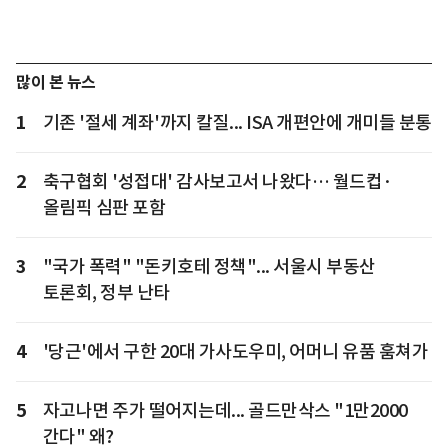
많이 본 뉴스
1
기존 '절세 계좌'까지 칼질... ISA 개편안에 개미들 분통
2
축구협회 '성접대' 감사보고서 나왔다… 월드컵·
올림픽 심판 포함
3
"국가 폭력" "돈키호테 정책"... 서울시 부동산
토론회, 정부 난타
4
'당근'에서 구한 20대 가사도우미, 어머니 유품 훔쳐가
5
자고나면 주가 떨어지는데... 골드만삭스 "1만2000
간다" 왜?