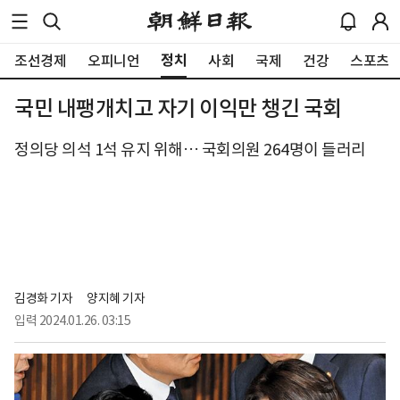
정치
조선경제
오피니언
사회
국제
건강
스포츠
국민 내팽개치고 자기 이익만 챙긴 국회
정의당 의석 1석 유지 위해… 국회의원 264명이 들러리
김경화 기자
양지혜 기자
입력
2024.01.26. 03:15