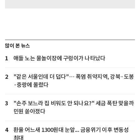
많이 본 뉴스
1
애들 노는 물놀이장에 구렁이가 나타났다
2
"같은 서울인데 더 덥다"… 폭염 취약지역, 강북·도봉
·중랑에 몰렸다
3
"손주 보느라 집 비워도 안 되나요?" 세금 폭탄 맞을까
민원 쏟아졌다
4
환율 어느새 1300원대 눈앞... 금융위기 이후 변동성
최대