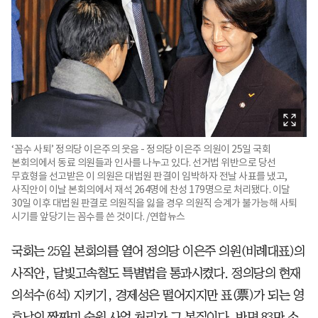
‘꼼수 사퇴’ 정의당 이은주의 웃음 - 정의당 이은주 의원이 25일 국회
본회의에서 동료 의원들과 인사를 나누고 있다. 선거법 위반으로 당선
무효형을 선고받은 이 의원은 대법원 판결이 임박하자 전날 사표를 냈고,
사직안이 이날 본회의에서 재석 264명에 찬성 179명으로 처리됐다. 이달
30일 이후 대법원 판결로 의원직을 잃을 경우 의원직 승계가 불가능해 사퇴
시기를 앞당기는 꼼수를 쓴 것이다. /연합뉴스
국회는 25일 본회의를 열어 정의당 이은주 의원(비례대표)의
사직안, 달빛고속철도 특별법을 통과시켰다. 정의당의 현재
의석수(6석) 지키기, 경제성은 떨어지지만 표(票)가 되는 영
호남의 짬짜미 숙원 사업 처리가 그 본질이다. 반면 83만 소