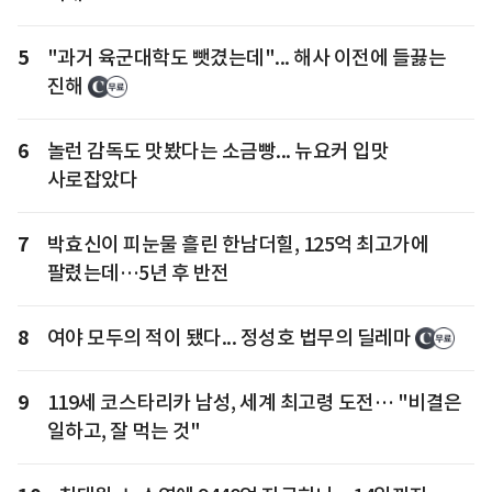
5
"과거 육군대학도 뺏겼는데"... 해사 이전에 들끓는
진해
6
놀런 감독도 맛봤다는 소금빵... 뉴요커 입맛
사로잡았다
7
박효신이 피눈물 흘린 한남더힐, 125억 최고가에
팔렸는데…5년 후 반전
8
여야 모두의 적이 됐다... 정성호 법무의 딜레마
9
119세 코스타리카 남성, 세계 최고령 도전… "비결은
일하고, 잘 먹는 것"