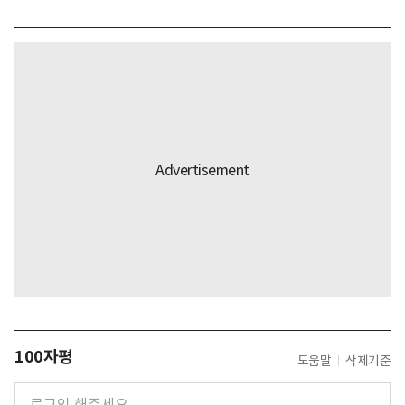
100자평
도움말
삭제기준