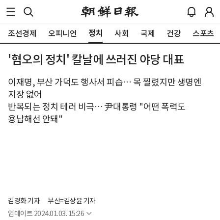
정치
조선경제
오피니언
사회
국제
건강
스포츠
'혐오의 정치' 칼날에 쓰러진 야당 대표
이재명, 부산 가덕도 행사서 피습… 목 찔렸지만 생명엔
지장 없어
반복되는 정치 테러 비극… 尹대통령 "어떤 폭력도
용납해선 안돼"
김경화 기자
부산=김상윤 기자
업데이트
2024.01.03. 15:26