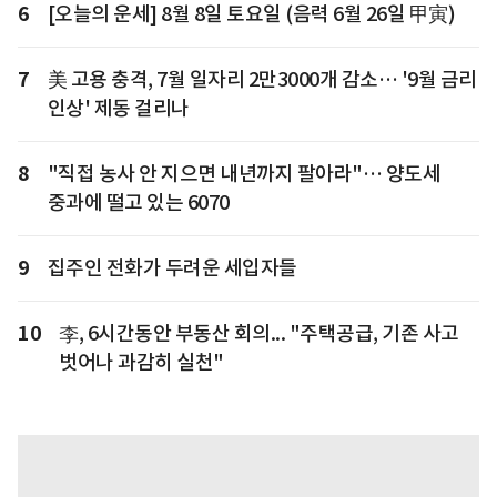
6
[오늘의 운세] 8월 8일 토요일 (음력 6월 26일 甲寅)
7
美 고용 충격, 7월 일자리 2만3000개 감소… '9월 금리
인상' 제동 걸리나
8
"직접 농사 안 지으면 내년까지 팔아라"… 양도세
중과에 떨고 있는 6070
9
집주인 전화가 두려운 세입자들
10
李, 6시간동안 부동산 회의... "주택공급, 기존 사고
벗어나 과감히 실천"