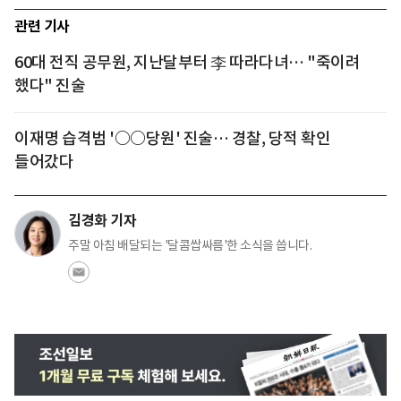
관련 기사
60대 전직 공무원, 지난달부터 李 따라다녀… "죽이려
했다" 진술
이재명 습격범 '○○당원' 진술… 경찰, 당적 확인
들어갔다
김경화 기자
주말 아침 배달되는 '달콤쌉싸름'한 소식을 씁니다.