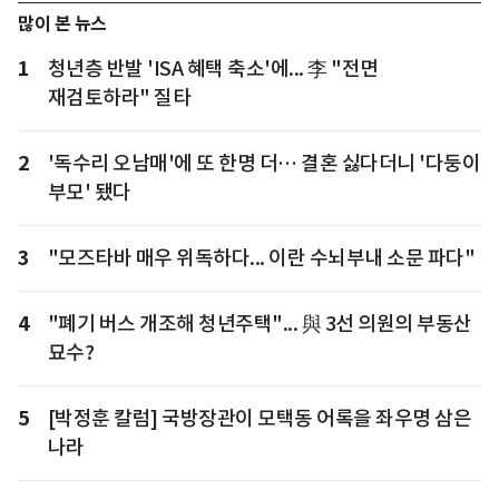
많이 본 뉴스
1
청년층 반발 'ISA 혜택 축소'에... 李 "전면
재검토하라" 질타
2
'독수리 오남매'에 또 한명 더… 결혼 싫다더니 '다둥이
부모' 됐다
3
"모즈타바 매우 위독하다... 이란 수뇌부내 소문 파다"
4
"폐기 버스 개조해 청년주택"... 與 3선 의원의 부동산
묘수?
5
[박정훈 칼럼] 국방장관이 모택동 어록을 좌우명 삼은
나라