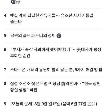
4
뱃길 막혀 답답한 산유국들… 유조선 사서 기름길
뚫는다
5
남편의 골프 파트너의 정체
6
"부시가 즉각 사과하게 했어야 했다"…美대사가 평생
후회한 순간
7
스마트폰 배터리 유난히 빨리 닳는 분, 5가지 해결 방법
8
삼성 조선소 찾은 트럼프 장남 前약혼녀… "한국 장인
정신 상징" 극찬
9
[오늘의 운세] 8월 9일 일요일 (음력 6월 27일 乙卯)