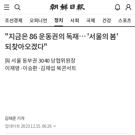
정치
조선경제
오피니언
사회
국제
건강
스포츠
"지금은 86 운동권의 독재… '서울의 봄'
되찾아오겠다"
與 서울 동부권 3040 당협위원장
이재영·이승환·김재섭 북콘서트
김태준 기자
업데이트
2023.12.15. 06:26