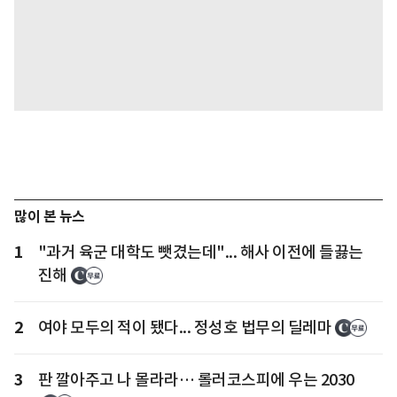
많이 본 뉴스
1
"과거 육군 대학도 뺏겼는데"... 해사 이전에 들끓는
진해
2
여야 모두의 적이 됐다... 정성호 법무의 딜레마
3
판 깔아주고 나 몰라라… 롤러코스피에 우는 2030