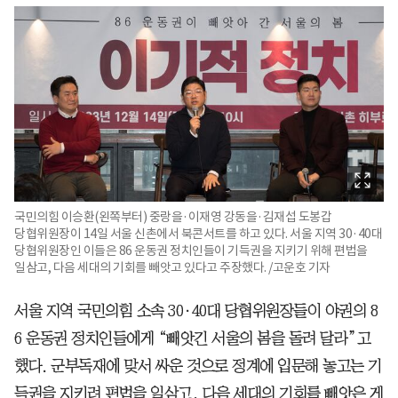
국민의힘 이승환(왼쪽부터) 중랑을·이재영 강동을·김재섭 도봉갑
당협위원장이 14일 서울 신촌에서 북콘서트를 하고 있다. 서울 지역 30·40대
당협위원장인 이들은 86 운동권 정치인들이 기득권을 지키기 위해 편법을
일삼고, 다음 세대의 기회를 빼앗고 있다고 주장했다. /고운호 기자
서울 지역 국민의힘 소속 30·40대 당협위원장들이 야권의 8
6 운동권 정치인들에게 “빼앗긴 서울의 봄을 돌려 달라”고
했다. 군부독재에 맞서 싸운 것으로 정계에 입문해 놓고는 기
득권을 지키려 편법을 일삼고, 다음 세대의 기회를 빼앗은 게