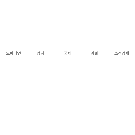
오피니언
정치
국제
사회
조선경제
문화·
조선
스포츠
건강
조선몰
연예
리더스
조선일보 공식 SNS
개인정보처리방침
사이트맵
Copyright 조선일보 All rights reserved. 무단 전재 및 재배포 금지.