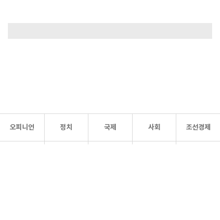
오피니언
정치
국제
사회
조선경제
문화·
조선
스포츠
건강
조선몰
연예
리더스
조선일보 공식 SNS