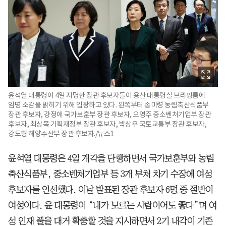
윤석열 대통령이 4일 지명한 장관 후보자들이 용산 대통령실 브리핑룸에
임명 소감을 밝히기 위해 입장하고 있다. 왼쪽부터 송미령 농림축산식품부
장관 후보자, 강정애 국가보훈부 장관 후보자, 오영주 중소벤처기업부 장관
후보자, 최상목 기획재정부 장관 후보자, 박상우 국토교통부 장관 후보자,
강도형 해양수산부 장관 후보자./뉴스1
윤석열 대통령은 4일 개각을 단행하면서 국가보훈부와 농림
축산식품부, 중소벤처기업부 등 3개 부처 차기 수장에 여성
후보자를 인선했다. 이날 발표된 장관 후보자 6명 중 절반이
여성이다. 윤 대통령이 “내가 모르는 사람이어도 좋다”며 여
성 인재 풀을 대거 확충할 것을 지시하면서 2기 내각이 기존