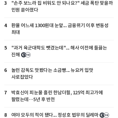
3
"손주 보느라 집 비워도 안 되나요?" 세금 폭탄 맞을까
민원 쏟아졌다
4
환율 어느새 1300원대 눈앞... 금융위기 이후 변동성
최대
5
"과거 육군대학도 뺏겼는데"... 해사 이전에 들끓는
진해
6
놀런 감독도 맛봤다는 소금빵... 뉴요커 입맛
사로잡았다
7
박효신이 피눈물 흘린 한남더힐, 125억 최고가에
팔렸는데…5년 후 반전
8
여야 모두의 적이 됐다... 정성호 법무의 딜레마