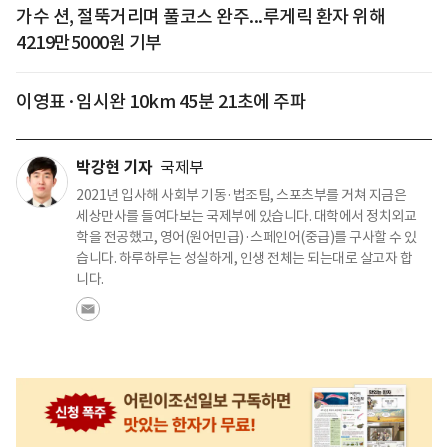
가수 션, 절뚝거리며 풀코스 완주...루게릭 환자 위해
4219만5000원 기부
이영표·임시완 10km 45분 21초에 주파
박강현 기자
국제부
2021년 입사해 사회부 기동·법조팀, 스포츠부를 거쳐 지금은
세상만사를 들여다보는 국제부에 있습니다. 대학에서 정치외교
학을 전공했고, 영어(원어민급)·스페인어(중급)를 구사할 수 있
습니다. 하루하루는 성실하게, 인생 전체는 되는대로 살고자 합
니다.