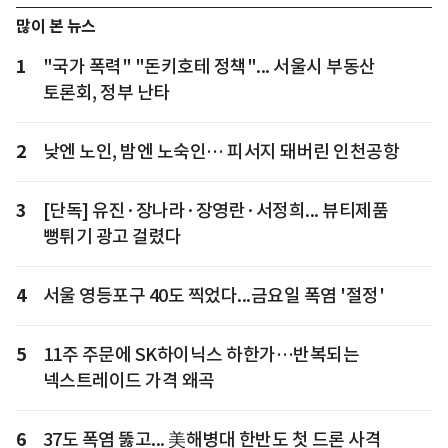
많이 본 뉴스
1
"국가 폭력" "돈키호테 정책"... 서울시 부동산
토론회, 정부 난타
2
낮엔 노인, 밤엔 노숙인… 피서지 돼버린 인천공항
3
[단독] 유진·장나라·장영란·서정희... 뷰티제품
뻥튀기 광고 걸렸다
4
서울 영등포구 40도 찍었다...금요일 폭염 '절정'
5
11주 주문에 SK하이닉스 하한가…반복되는
넥스트레이드 가격 왜곡
6
37도 폭염 뚫고... 美해병대 한반도 첫 드론 사격