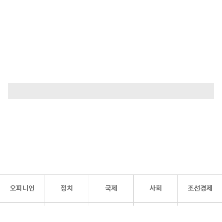
오피니언
정치
국제
사회
조선경제
문화·
조선
스포츠
건강
조선몰
연예
리더스