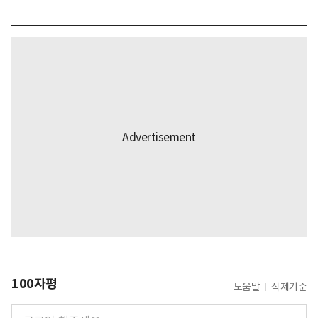
100자평
도움말
삭제기준