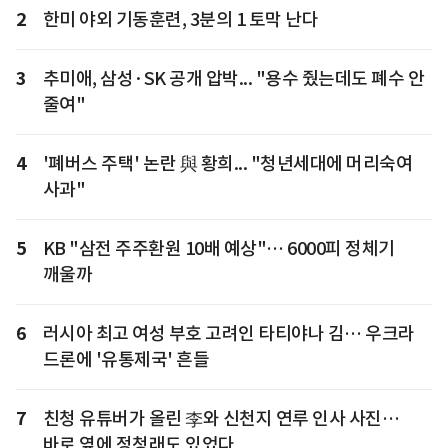
2
한미 야외 기동훈련, 3분의 1 토막 난다
3
추미애, 삼성·SK 공개 압박... "용수 줬는데도 폐수 안
줄여"
4
'폐버스 주택' 논란 與 황희... "청년세대에 머리숙여
사과"
5
KB "삼전 주주환원 10배 예상"… 6000피 정체기
깨울까
6
러시아 최고 여성 부호 고려인 타티야나 김… 우크라
드론에 '유통제국' 흔들
7
친청 유튜버가 올린 李와 신천지 연루 인사 사진…
바로 옆에 정청래도 있었다