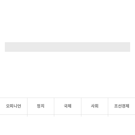
오피니언
정치
국제
사회
조선경제
문화·
조선
스포츠
건강
조선몰
연예
리더스