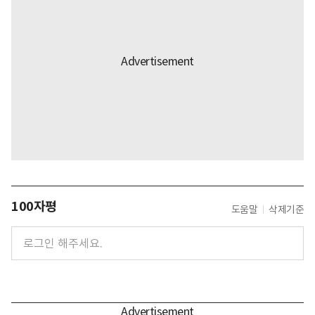
100자평
도움말
삭제기준