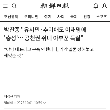
정치
조선경제
오피니언
사회
국제
건강
스포츠
박찬종 "유시민·추미애도 이재명에
'충성'… 공천권 쥐니 아부꾼 득실"
"야당 대표라고 구속 안했다니, 기각 결론 정해놓고
꿰맞춘 것"
배성규 기자
업데이트
2023.10.01. 10:59