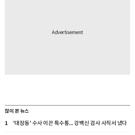
많이 본 뉴스
1
'대장동' 수사 이끈 특수통... 강백신 검사 사직서 냈다