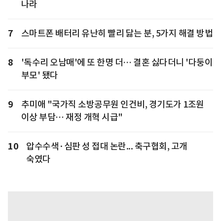
나라
7
스마트폰 배터리 유난히 빨리 닳는 분, 5가지 해결 방법
8
'독수리 오남매'에 또 한명 더… 결혼 싫다더니 '다둥이
부모' 됐다
9
추미애 "국가직 소방공무원 인건비, 경기도가 1조원
이상 부담… 재정 개혁 시급"
10
압수수색·심판 성 접대 논란... 축구협회, 고개
숙였다