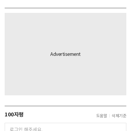
100자평
도움말
삭제기준