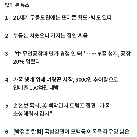
많이 본 뉴스
1
21세기 무릉도원에는 또다른 황도·백도 있다
2
부동산 치솟으니 커지는 집안 싸움
3
"中 무인공장과 단가 경쟁 안 돼"… 車부품 성지, 공장
20% 멈췄다
4
가족 생계 위해 벼랑끝 시작, 3000원 추어탕으로
연매출 150억원 대박
5
손현보 목사, 美 백악관서 트럼프 접견 "가족
초청해줘서 감사"
6
[박정훈 칼럼] 국방장관이 모택동 어록을 좌우명 삼은