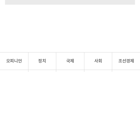
오피니언
정치
국제
사회
조선경제
문화·
조선
스포츠
건강
조선몰
연예
리더스
조선일보 공식 SNS
개인정보처리방침
사이트맵
Copyright 조선일보 All rights reserved. 무단 전재 및 재배포 금지.