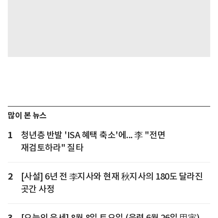
많이 본 뉴스
1
청년층 반발 'ISA 혜택 축소'에... 李 "전면
재검토하라" 질타
2
[사설] 6년 전 李지사와 현재 秋지사의 180도 달라진
곳간 사정
3
[오늘의 운세] 8월 8일 토요일 (음력 6월 26일 甲寅)