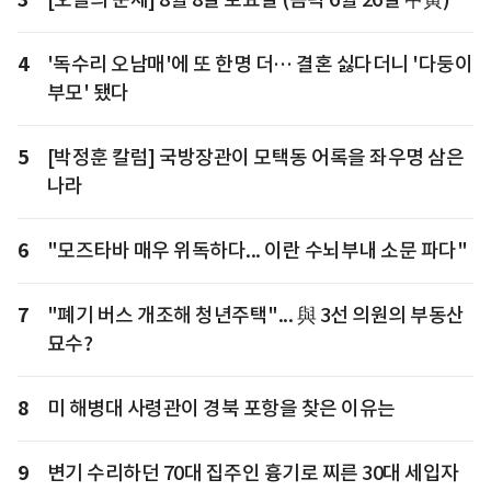
4
'독수리 오남매'에 또 한명 더… 결혼 싫다더니 '다둥이
부모' 됐다
5
[박정훈 칼럼] 국방장관이 모택동 어록을 좌우명 삼은
나라
6
"모즈타바 매우 위독하다... 이란 수뇌부내 소문 파다"
7
"폐기 버스 개조해 청년주택"... 與 3선 의원의 부동산
묘수?
8
미 해병대 사령관이 경북 포항을 찾은 이유는
9
변기 수리하던 70대 집주인 흉기로 찌른 30대 세입자