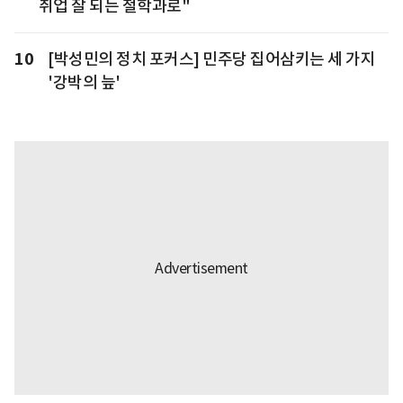
취업 잘 되는 철학과로"
10
[박성민의 정치 포커스] 민주당 집어삼키는 세 가지
'강박의 늪'