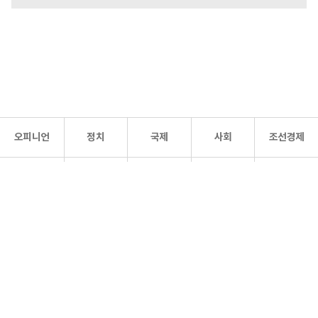
오피니언
정치
국제
사회
조선경제
문화·
조선
스포츠
건강
조선몰
연예
리더스
조선일보 공식 SNS
개인정보처리방침
사이트맵
Copyright 조선일보 All rights reserved. 무단 전재 및 재배포 금지.