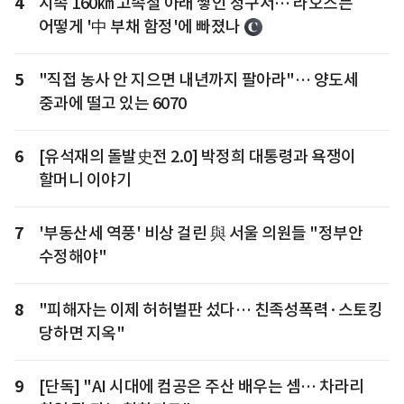
4
시속 160㎞ 고속철 아래 쌓인 청구서… 라오스는
어떻게 '中 부채 함정'에 빠졌나
5
"직접 농사 안 지으면 내년까지 팔아라"… 양도세
중과에 떨고 있는 6070
6
[유석재의 돌발史전 2.0] 박정희 대통령과 욕쟁이
할머니 이야기
7
'부동산세 역풍' 비상 걸린 與 서울 의원들 "정부안
수정해야"
8
"피해자는 이제 허허벌판 섰다… 친족성폭력·스토킹
당하면 지옥"
9
[단독] "AI 시대에 컴공은 주산 배우는 셈… 차라리