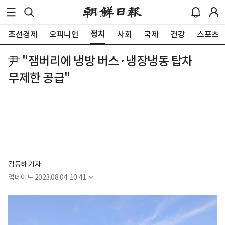
정치
조선경제
오피니언
사회
국제
건강
스포츠
尹 "잼버리에 냉방 버스·냉장냉동 탑차
무제한 공급"
김동하 기자
업데이트
2023.08.04. 10:41