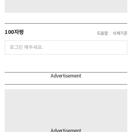
100자평
도움말
삭제기준