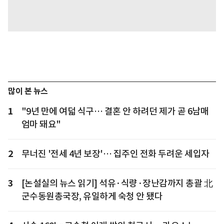
많이 본 뉴스
1
"9년 만에 여덟 식구… 결혼 안 하려던 제가 곧 6남매
엄마 돼요"
2
무너진 '전세 4년 보장'… 집주인 전화 두려운 세입자
3
[논설실의 뉴스 읽기] 석유·식량·장난감까지 총괄 北
군수동원총국장, 유일하게 숙청 안 됐다