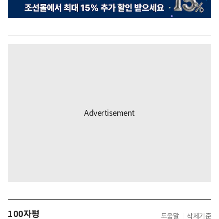
100자평
도움말
삭제기준