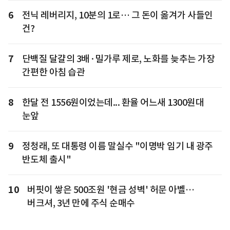
6
전닉 레버리지, 10분의 1로… 그 돈이 옮겨가 사들인
건?
7
단백질 달걀의 3배·밀가루 제로, 노화를 늦추는 가장
간편한 아침 습관
8
한달 전 1556원이었는데... 환율 어느새 1300원대
눈앞
9
정청래, 또 대통령 이름 말실수 "이명박 임기 내 광주
반도체 출시"
10
버핏이 쌓은 500조원 '현금 성벽' 허문 아벨…
버크셔, 3년 만에 주식 순매수