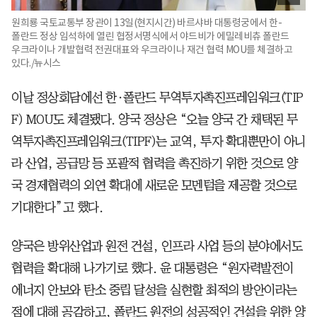
원희룡 국토교통부 장관이 13일(현지시간) 바르샤바 대통령궁에서 한-
폴란드 정상 임석하에 열린 협정서명식에서 야드비가 에밀레비츄 폴란드
우크라이나 개발협력 전권대표와 우크라이나 재건 협력 MOU를 체결하고
있다./뉴시스
이날 정상회담에선 한·폴란드 무역투자촉진프레임워크(TIP
F) MOU도 체결됐다. 양국 정상은 “오늘 양국 간 채택된 무
역투자촉진프레임워크(TIPF)는 교역, 투자 확대뿐만이 아니
라 산업, 공급망 등 포괄적 협력을 촉진하기 위한 것으로 양
국 경제협력의 외연 확대에 새로운 모멘텀을 제공할 것으로
기대한다”고 했다.
양국은 방위산업과 원전 건설, 인프라 사업 등의 분야에서도
협력을 확대해 나가기로 했다. 윤 대통령은 “원자력발전이
에너지 안보와 탄소 중립 달성을 실현할 최적의 방안이라는
점에 대해 공감하고, 폴란드 원전의 성공적인 건설을 위한 양