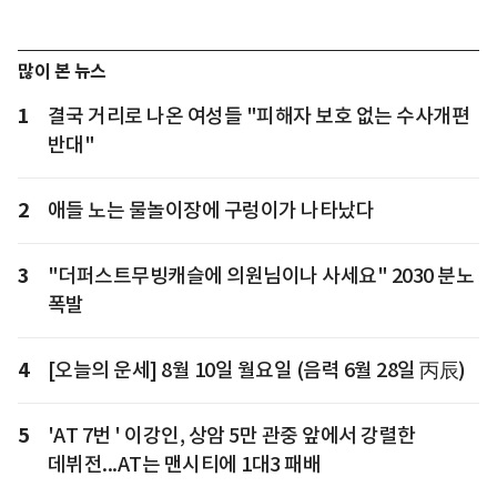
많이 본 뉴스
1
결국 거리로 나온 여성들 "피해자 보호 없는 수사개편
반대"
2
애들 노는 물놀이장에 구렁이가 나타났다
3
"더퍼스트무빙캐슬에 의원님이나 사세요" 2030 분노
폭발
4
[오늘의 운세] 8월 10일 월요일 (음력 6월 28일 丙辰)
5
'AT 7번 ' 이강인, 상암 5만 관중 앞에서 강렬한
데뷔전...AT는 맨시티에 1대3 패배