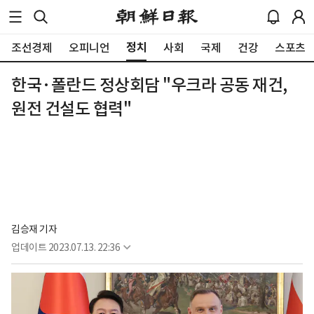
정치
조선경제
오피니언
사회
국제
건강
스포츠
한국·폴란드 정상회담 "우크라 공동 재건,
원전 건설도 협력"
김승재 기자
업데이트
2023.07.13. 22:36