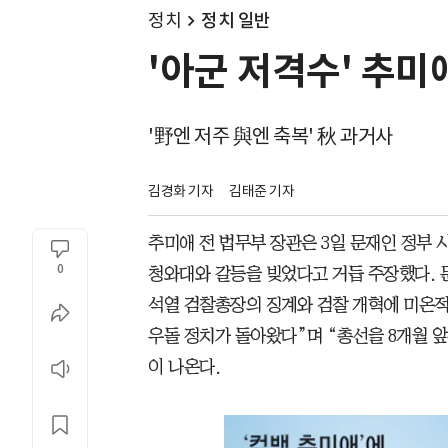
정치
정치 일반
'아군 저격수' 추미
'野엔 저주 與엔 축복' 秋 과거사
김경화 기자
김태준 기자
추미애 전 법무부 장관은 3일 문재인 정부 시
0
청와대와 갈등을 빚었다고 거듭 주장했다. 
석열 검찰총장의 징계와 검찰 개혁에 미온
우돌 정치가 돌아왔다”며 “총선을 8개월 
이 나온다.