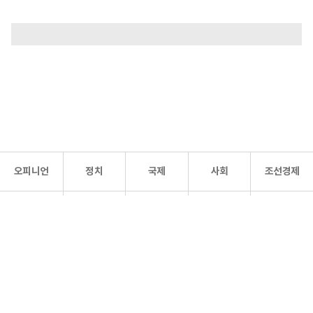
오피니언
정치
국제
사회
조선경제
문화·
조선
스포츠
건강
조선몰
연예
리더스
조선일보 공식 SNS