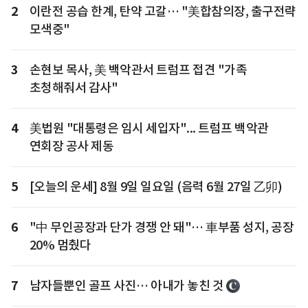
2
이란전 공습 한계, 탄약 고갈… "美합참의장, 출구전략
모색중"
3
손현보 목사, 美 백악관서 트럼프 접견 "가족
초청해줘서 감사"
4
美법원 "대통령은 임시 세입자"... 트럼프 백악관
연회장 공사 제동
5
[오늘의 운세] 8월 9일 일요일 (음력 6월 27일 乙卯)
6
"中 무인공장과 단가 경쟁 안 돼"… 車부품 성지, 공장
20% 멈췄다
7
남자들뿐인 골프 사진… 아내가 놓친 것