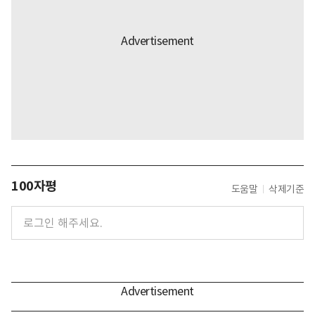
100자평
도움말
삭제기준