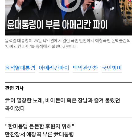
윤석열 대통령이 26일 백악관에서 열린 국빈 만찬에서 애창곡인 돈맥클린의
'아메리칸 파이'를 즉석에서 불렀다./로이터
윤석열대통령
아메리칸파이
백악관만찬
국빈방미
관련 기사
尹이 열창한 노래, 바이든이 죽은 장남과 즐겨 불렀던
곡이었다
"한미동맹 든든한 후원자 위해"
만찬장서 애창곡 부른 尹대통령