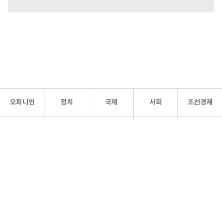
오피니언
정치
국제
사회
조선경제
문화·
조선
스포츠
건강
조선몰
연예
리더스
조선일보 공식 SNS
개인정보처리방침
사이트맵