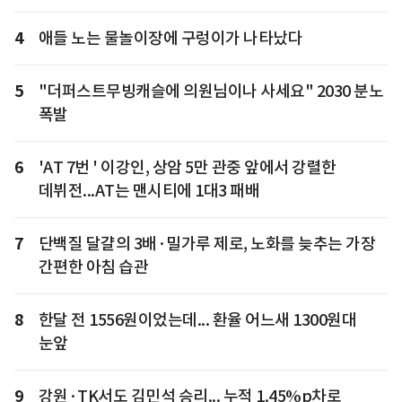
4
애들 노는 물놀이장에 구렁이가 나타났다
5
"더퍼스트무빙캐슬에 의원님이나 사세요" 2030 분노
폭발
6
'AT 7번 ' 이강인, 상암 5만 관중 앞에서 강렬한
데뷔전...AT는 맨시티에 1대3 패배
7
단백질 달걀의 3배·밀가루 제로, 노화를 늦추는 가장
간편한 아침 습관
8
한달 전 1556원이었는데... 환율 어느새 1300원대
눈앞
9
강원·TK서도 김민석 승리... 누적 1.45%p차로