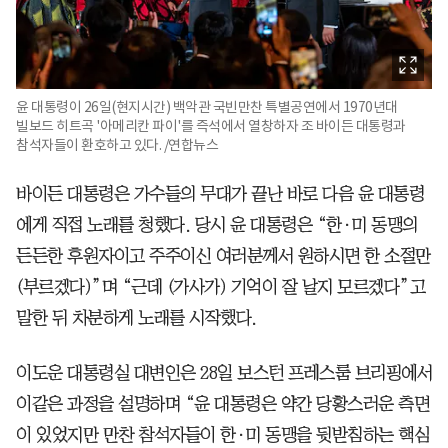
윤 대통령이 26일(현지시간) 백악관 국빈만찬 특별공연에서 1970년대
빌보드 히트곡 '아메리칸 파이'를 즉석에서 열창하자 조 바이든 대통령과
참석자들이 환호하고 있다. /연합뉴스
바이든 대통령은 가수들의 무대가 끝난 바로 다음 윤 대통령
에게 직접 노래를 청했다. 당시 윤 대통령은 “한·미 동맹의
든든한 후원자이고 주주이신 여러분께서 원하시면 한 소절만
(부르겠다)”며 “근데 (가사가) 기억이 잘 날지 모르겠다”고
말한 뒤 차분하게 노래를 시작했다.
이도운 대통령실 대변인은 28일 보스턴 프레스룸 브리핑에서
이같은 과정을 설명하며 “윤 대통령은 약간 당황스러운 측면
이 있었지만 만찬 참석자들이 한·미 동맹을 뒷받침하는 핵심