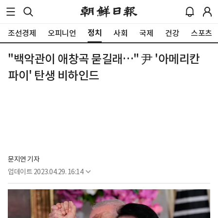
정치
조선경제
오피니언
사회
국제
건강
스포츠
"백악관이 애창곡 묻길래…" 尹 '아메리칸
파이' 탄생 비하인드
문지연 기자
업데이트
2023.04.29. 16:14