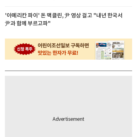
'아메리칸 파이' 돈 맥클린, 尹 영상 걸고 "내년 한국서
尹과 함께 부르고파"