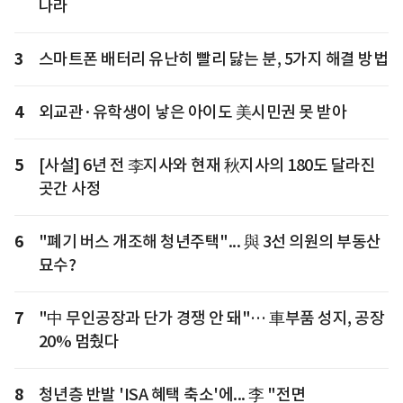
나라
3
스마트폰 배터리 유난히 빨리 닳는 분, 5가지 해결 방법
4
외교관·유학생이 낳은 아이도 美시민권 못 받아
5
[사설] 6년 전 李지사와 현재 秋지사의 180도 달라진
곳간 사정
6
"폐기 버스 개조해 청년주택"... 與 3선 의원의 부동산
묘수?
7
"中 무인공장과 단가 경쟁 안 돼"… 車부품 성지, 공장
20% 멈췄다
8
청년층 반발 'ISA 혜택 축소'에... 李 "전면