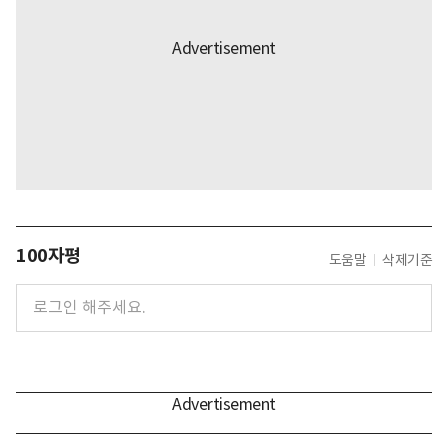
100자평
도움말
삭제기준