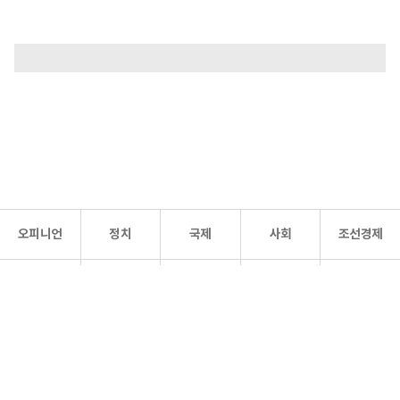
오피니언
정치
국제
사회
조선경제
문화·
조선
스포츠
건강
조선몰
연예
리더스
조선일보 공식 SNS