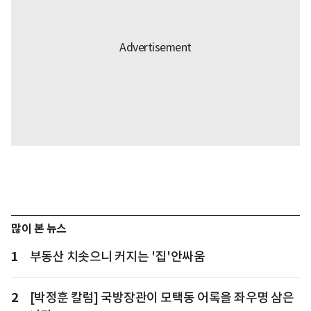
많이 본 뉴스
1
부동산 치솟으니 커지는 '집'안싸움
2
[박정훈 칼럼] 국방장관이 모택동 어록을 좌우명 삼은