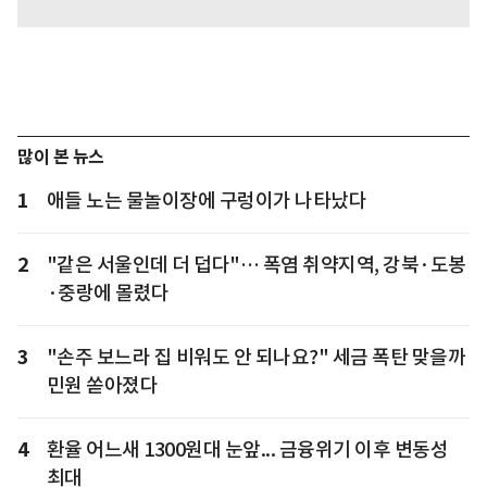
많이 본 뉴스
1
애들 노는 물놀이장에 구렁이가 나타났다
2
"같은 서울인데 더 덥다"… 폭염 취약지역, 강북·도봉
·중랑에 몰렸다
3
"손주 보느라 집 비워도 안 되나요?" 세금 폭탄 맞을까
민원 쏟아졌다
4
환율 어느새 1300원대 눈앞... 금융위기 이후 변동성
최대