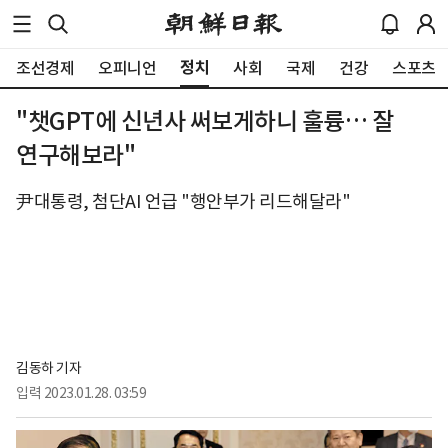
정치
조선경제
오피니언
사회
국제
건강
스포츠
"챗GPT에 신년사 써보게하니 훌륭… 잘
연구해보라"
尹대통령, 첨단AI 언급 "행안부가 리드해달라"
김동하 기자
입력
2023.01.28. 03:59