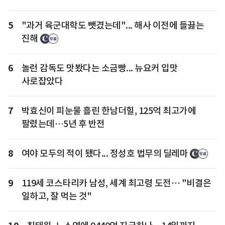
5
"과거 육군대학도 뺏겼는데"... 해사 이전에 들끓는
진해
6
놀런 감독도 맛봤다는 소금빵... 뉴요커 입맛
사로잡았다
7
박효신이 피눈물 흘린 한남더힐, 125억 최고가에
팔렸는데…5년 후 반전
8
여야 모두의 적이 됐다... 정성호 법무의 딜레마
9
119세 코스타리카 남성, 세계 최고령 도전… "비결은
일하고, 잘 먹는 것"