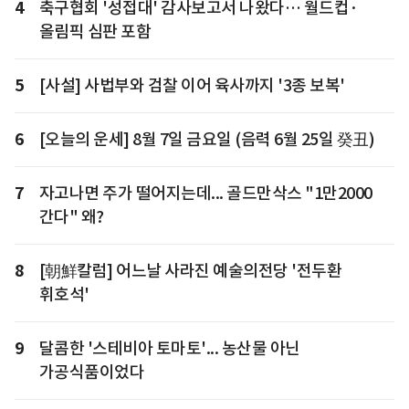
4
축구협회 '성접대' 감사보고서 나왔다… 월드컵·
올림픽 심판 포함
5
[사설] 사법부와 검찰 이어 육사까지 '3종 보복'
6
[오늘의 운세] 8월 7일 금요일 (음력 6월 25일 癸丑)
7
자고나면 주가 떨어지는데... 골드만삭스 "1만2000
간다" 왜?
8
[朝鮮칼럼] 어느날 사라진 예술의전당 '전두환
휘호석'
9
달콤한 '스테비아 토마토'... 농산물 아닌
가공식품이었다