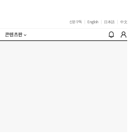
신문구독
|
English
|
日本語
|
中文
콘텐츠판