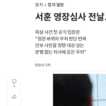
정치
정치 일반
서훈 영장심사 전날.
피살 사건 첫 공식 입장문
"정권 바뀌자 부처 판단 번복
안보 사안을 정쟁 대상 삼는
분별 없는 처사에 깊은 우려"
양승식 기자
0