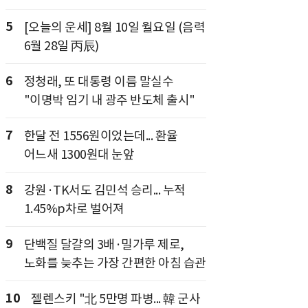
5
[오늘의 운세] 8월 10일 월요일 (음력
6월 28일 丙辰)
6
정청래, 또 대통령 이름 말실수
"이명박 임기 내 광주 반도체 출시"
7
한달 전 1556원이었는데... 환율
어느새 1300원대 눈앞
8
강원·TK서도 김민석 승리... 누적
1.45%p차로 벌어져
9
단백질 달걀의 3배·밀가루 제로,
노화를 늦추는 가장 간편한 아침 습관
10
젤렌스키 "北 5만명 파병... 韓 군사