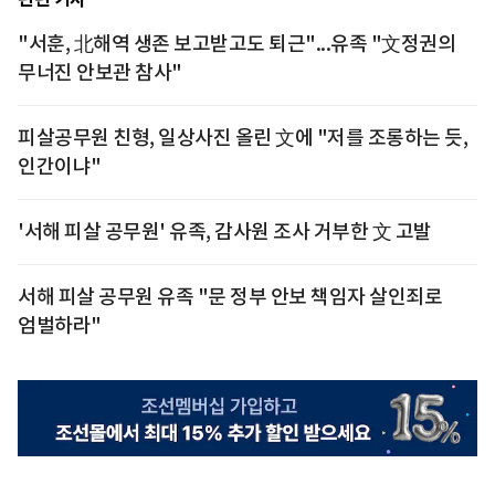
"서훈, 北해역 생존 보고받고도 퇴근"...유족 "文정권의
무너진 안보관 참사"
피살공무원 친형, 일상사진 올린 文에 "저를 조롱하는 듯,
인간이냐"
'서해 피살 공무원' 유족, 감사원 조사 거부한 文 고발
서해 피살 공무원 유족 "문 정부 안보 책임자 살인죄로
엄벌하라"