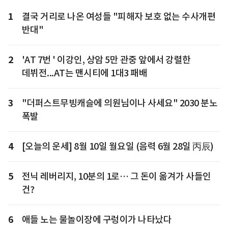
1
결국 거리로 나온 여성들 "피해자 보호 없는 수사개편
반대"
2
'AT 7번 ' 이강인, 상암 5만 관중 앞에서 강렬한
데뷔전...AT는 맨시티에 1대3 패배
3
"더퍼스트무빙캐슬에 의원님이나 사세요" 2030 분노
폭발
4
[오늘의 운세] 8월 10일 월요일 (음력 6월 28일 丙辰)
5
전닉 레버리지, 10분의 1로… 그 돈이 옮겨가 사들인
건?
6
애들 노는 물놀이장에 구렁이가 나타났다