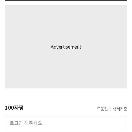
100자평
도움말
삭제기준