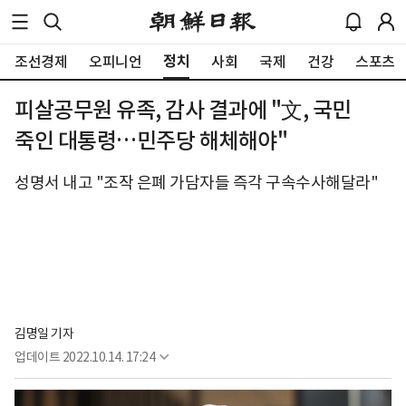
정치
조선경제
오피니언
사회
국제
건강
스포츠
피살공무원 유족, 감사 결과에 "文, 국민
죽인 대통령…민주당 해체해야"
성명서 내고 "조작 은폐 가담자들 즉각 구속수사해달라"
김명일 기자
업데이트
2022.10.14. 17:24