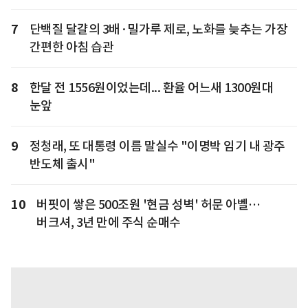
7
단백질 달걀의 3배·밀가루 제로, 노화를 늦추는 가장
간편한 아침 습관
8
한달 전 1556원이었는데... 환율 어느새 1300원대
눈앞
9
정청래, 또 대통령 이름 말실수 "이명박 임기 내 광주
반도체 출시"
10
버핏이 쌓은 500조원 '현금 성벽' 허문 아벨…
버크셔, 3년 만에 주식 순매수