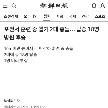
정치
조선경제
오피니언
사회
국제
건강
스포츠
포천서 훈련 중 헬기 2대 충돌... 탑승 18명
병원 후송
10m미만 높이서 로프 강하 훈련 중 충돌
2대에 총 18명 탑승
1명 머리 부상
노석조 기자
업데이트
2022.09.01. 15:17