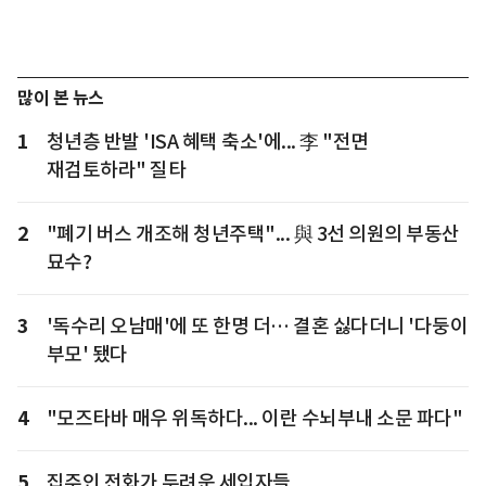
많이 본 뉴스
1
청년층 반발 'ISA 혜택 축소'에... 李 "전면
재검토하라" 질타
2
"폐기 버스 개조해 청년주택"... 與 3선 의원의 부동산
묘수?
3
'독수리 오남매'에 또 한명 더… 결혼 싫다더니 '다둥이
부모' 됐다
4
"모즈타바 매우 위독하다... 이란 수뇌부내 소문 파다"
5
집주인 전화가 두려운 세입자들