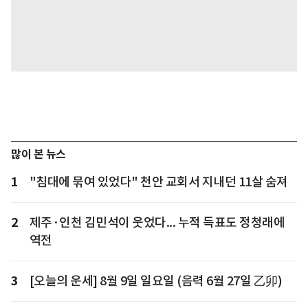
많이 본 뉴스
1
"침대에 묶여 있었다" 천안 교회서 지내던 11살 숨져
2
제주·인천 김민석이 웃었다... 누적 득표도 정청래에
역전
3
[오늘의 운세] 8월 9일 일요일 (음력 6월 27일 乙卯)