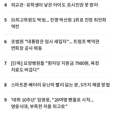
4
외교관·유학생이 낳은 아이도 美시민권 못 받아
5
與최고위원도 박빙... 친명 박선원 1위로 친청 최민희
역전
6
美법원 "대통령은 임시 세입자"... 트럼프 백악관
연회장 공사 제동
7
[단독] 요양병원들 "환자당 지원금 7980원, 욕창
치료도 버겁다"
8
스마트폰 배터리 유난히 빨리 닳는 분, 5가지 해결 방법
9
'데뷔 10주년' 임영웅, "20여명 팬들로 시작...
영웅시대, 부족한 저를 최고로"