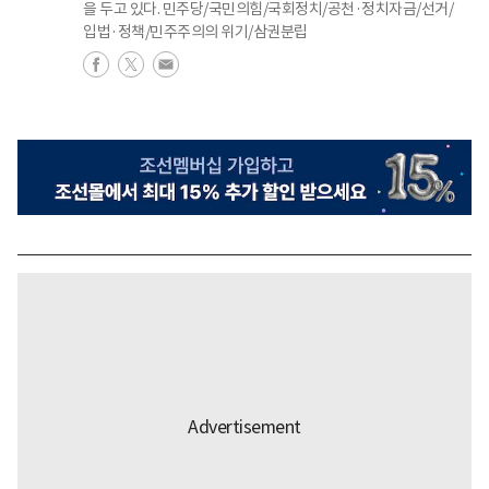
을 두고 있다. 민주당/국민의힘/국회정치/공천·정치자금/선거/
입법·정책/민주주의의 위기/삼권분립