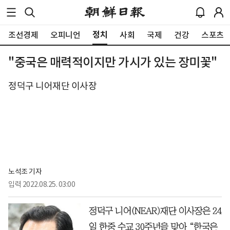
정치
조선경제
오피니언
사회
국제
건강
스포츠
"중국은 매력적이지만 가시가 있는 장미꽃"
정덕구 니어재단 이사장
노석조 기자
입력
2022.08.25. 03:00
정덕구 니어(NEAR)재단 이사장은 24
일 한중 수교 30주년을 맞아 “한국은