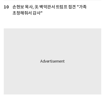
10
손현보 목사, 美 백악관서 트럼프 접견 "가족
초청해줘서 감사"