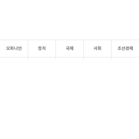
오피니언
정치
국제
사회
조선경제
문화·
조선
스포츠
건강
조선몰
연예
리더스
조선일보 공식 SNS
개인정보처리방침
사이트맵
Copyright 조선일보 All rights reserved. 무단 전재 및 재배포 금지.