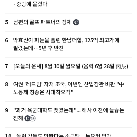
·중랑에 몰렸다
5
남편의 골프 파트너의 정체
6
박효신이 피눈물 흘린 한남더힐, 125억 최고가에
팔렸는데…5년 후 반전
7
[오늘의 운세] 8월 10일 월요일 (음력 6월 28일 丙辰)
8
여권 '레드팀' 자처 조국, 이번엔 산업장관 비판 "中
노동제 칭송은 시대착오적"
9
"과거 육군대학도 뺏겼는데"... 해사 이전에 들끓는
진해
10
놀런 감독도 맛봤다는 소금빵... 뉴요커 입맛