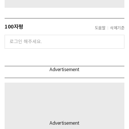
100자평
도움말
삭제기준