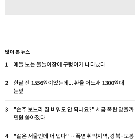
많이 본 뉴스
1
애들 노는 물놀이장에 구렁이가 나타났다
2
한달 전 1556원이었는데... 환율 어느새 1300원대
눈앞
3
"손주 보느라 집 비워도 안 되나요?" 세금 폭탄 맞을까
민원 쏟아졌다
4
"같은 서울인데 더 덥다"… 폭염 취약지역, 강북·도봉