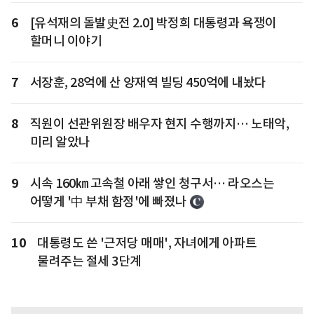
6
[유석재의 돌발史전 2.0] 박정희 대통령과 욕쟁이
할머니 이야기
7
서장훈, 28억에 산 양재역 빌딩 450억에 내놨다
8
직원이 선관위원장 배우자 현지 수행까지… 노태악,
미리 알았나
9
시속 160㎞ 고속철 아래 쌓인 청구서… 라오스는
어떻게 '中 부채 함정'에 빠졌나
10
대통령도 쓴 '근저당 매매', 자녀에게 아파트
물려주는 절세 3단계