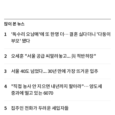
많이 본 뉴스
1
'독수리 오남매'에 또 한명 더… 결혼 싫다더니 '다둥이
부모' 됐다
2
오세훈 "서울 공급 씨말려놓고... 與 적반하장"
3
서울 40도 넘었다... 30년 만에 가장 뜨거운 입추
4
"직접 농사 안 지으면 내년까지 팔아라"… 양도세
중과에 떨고 있는 6070
5
집주인 전화가 두려운 세입자들