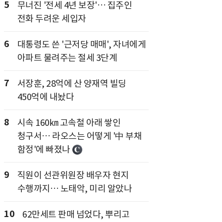
5
무너진 '전세 4년 보장'… 집주인
전화 두려운 세입자
6
대통령도 쓴 '근저당 매매', 자녀에게
아파트 물려주는 절세 3단계
7
서장훈, 28억에 산 양재역 빌딩
450억에 내놨다
8
시속 160㎞ 고속철 아래 쌓인
청구서… 라오스는 어떻게 '中 부채
함정'에 빠졌나
9
직원이 선관위원장 배우자 현지
수행까지… 노태악, 미리 알았나
10
62만세트 판매 넘었다, 뿌리고