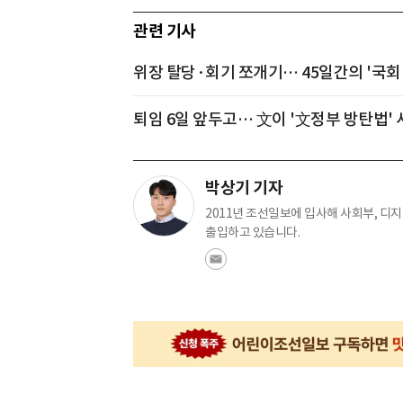
관련 기사
위장 탈당·회기 쪼개기… 45일간의 '국회
퇴임 6일 앞두고… 文이 '文정부 방탄법'
박상기 기자
2011년 조선일보에 입사해 사회부, 디
출입하고 있습니다.