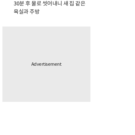
30분 후 물로 씻어내니 새 집 같은
욕실과 주방