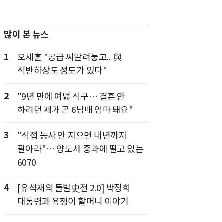
많이 본 뉴스
1
오세훈 "공급 씨말려놓고... 與
적반하장도 정도가 있다"
2
"9년 만에 여덟 식구… 결혼 안
하려던 제가 곧 6남매 엄마 돼요"
3
"직접 농사 안 지으면 내년까지
팔아라"… 양도세 중과에 떨고 있는
6070
4
[유석재의 돌발史전 2.0] 박정희
대통령과 욕쟁이 할머니 이야기