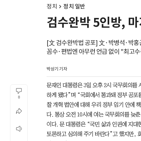
정치
정치 일반
검수완박 5인방, 
[文 검수완박법 공포] 文·박병석·박
꼼수·편법엔 아무런 언급 없이 "최고수
박상기 기자
문재인 대통령은 3일 오후 2시 국무회의를
하게 됐다”며 “국회에서 통과돼 정부 공포
0
찰 개혁 법안에 대해 우리 정부 임기 안에 
다. 통상 오전 10시에 여는 국무회의를 늦
이다. 문 대통령은 “국민 삶과 인권에 지대
토론하고 심의해 주기 바란다”고 했지만, 