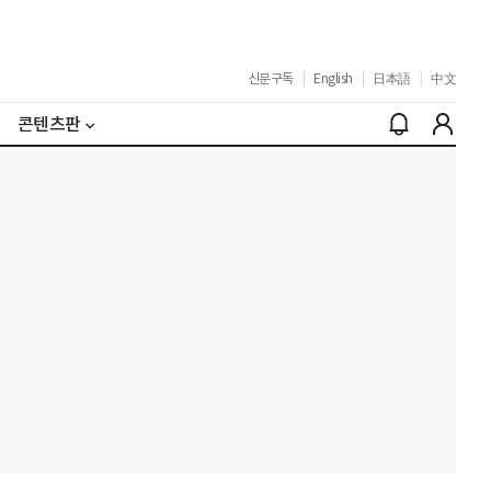
신문구독
|
English
|
日本語
|
中文
콘텐츠판