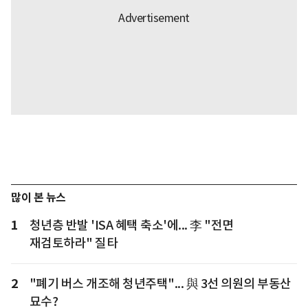
많이 본 뉴스
1
청년층 반발 'ISA 혜택 축소'에... 李 "전면
재검토하라" 질타
2
"폐기 버스 개조해 청년주택"... 與 3선 의원의 부동산
묘수?