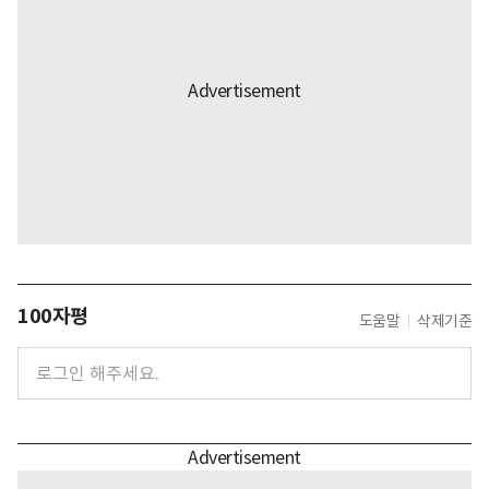
100자평
도움말
삭제기준