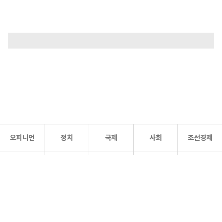
오피니언
정치
국제
사회
조선경제
문화·
조선
스포츠
건강
조선몰
연예
리더스
조선일보 공식 SNS