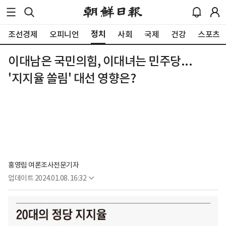
정치
조선경제
오피니언
사회
국제
건강
스포츠
이대남은 국민의힘, 이대녀는 민주당...
'지지율 쏠림' 대선 영향은?
홍영림 여론조사전문기자
업데이트
2024.01.08. 16:32