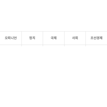
오피니언
정치
국제
사회
조선경제
문화·
조선
스포츠
건강
조선몰
연예
리더스
조선일보 공식 SNS
개인정보처리방침
사이트맵
Copyright 조선일보 All rights reserved. 무단 전재 및 재배포 금지.