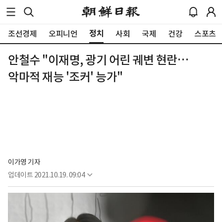
정치
조선경제
오피니언
사회
국제
건강
스포츠
안철수 "이재명, 광기 어린 궤변 현란…
악마적 재능 '조커' 능가"
이가영 기자
업데이트
2021.10.19. 09:04