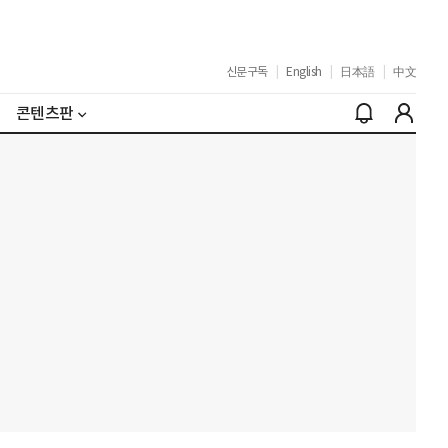
신문구독
|
English
|
日本語
|
中文
콘텐츠판