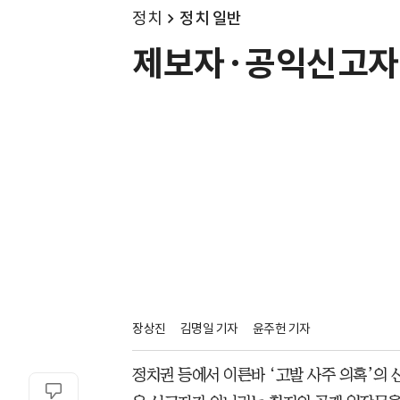
정치
정치 일반
제보자·공익신고자는
장상진
김명일 기자
윤주헌 기자
정치권 등에서 이른바 ‘고발 사주 의혹’의