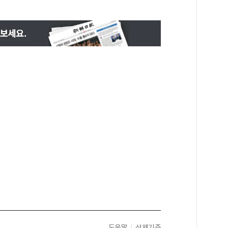
도움말
삭제기준