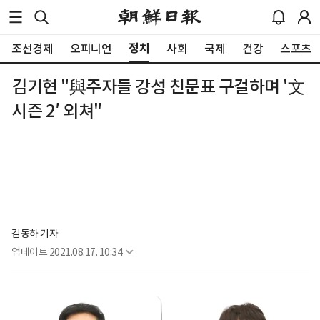
정치
조선경제
오피니언
사회
국제
건강
스포츠
김기현 "與주자들 강성 친문표 구걸하며 '文
시즌 2′ 외쳐"
김동하 기자
업데이트
2021.08.17. 10:34