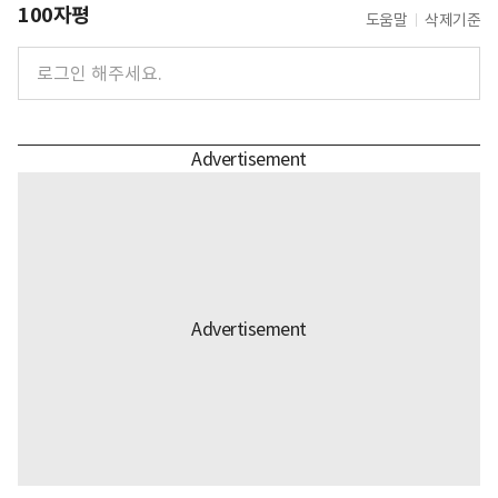
100자평
도움말
삭제기준