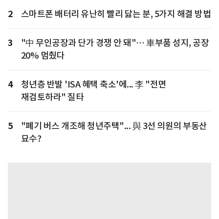
2
스마트폰 배터리 유난히 빨리 닳는 분, 5가지 해결 방법
3
"中 무인공장과 단가 경쟁 안 돼"… 車부품 성지, 공장
20% 멈췄다
4
청년층 반발 'ISA 혜택 축소'에... 李 "전면
재검토하라" 질타
5
"폐기 버스 개조해 청년주택"... 與 3선 의원의 부동산
묘수?