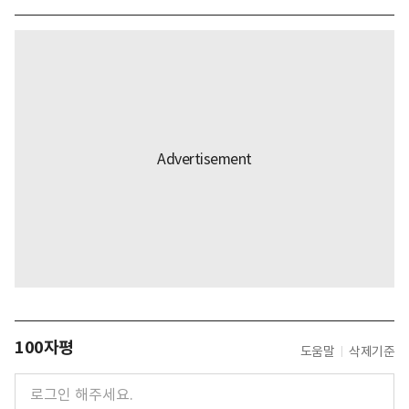
100자평
도움말
삭제기준