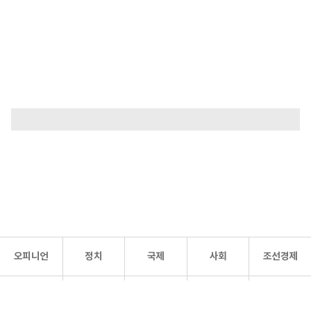
오피니언
정치
국제
사회
조선경제
문화·
조선
스포츠
건강
조선몰
연예
리더스