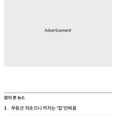
많이 본 뉴스
1
부동산 치솟으니 커지는 '집'안싸움