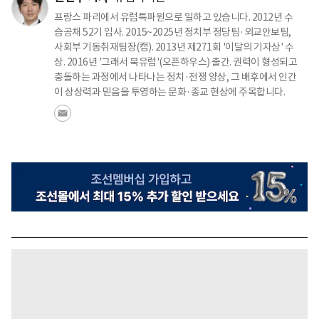
프랑스 파리에서 유럽특파원으로 일하고 있습니다. 2012년 수
습공채 52기 입사. 2015~2025년 정치부 정당팀·외교안보팀,
사회부 기동취재팀장(캡). 2013년 제271회 '이달의 기자상' 수
상. 2016년 '그래서 북유럽'(오픈하우스) 출간. 권력이 형성되고
충돌하는 과정에서 나타나는 정치·전쟁 양상, 그 배후에서 인간
이 상상력과 믿음을 투영하는 문화·종교 현상에 주목합니다.