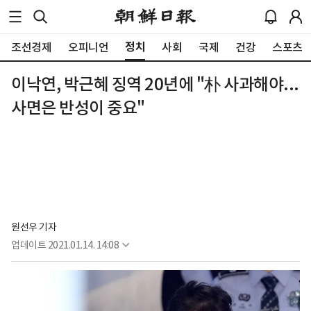
정치
조선경제
오피니언
사회
국제
건강
스포츠
이낙연, 박근혜 징역 20년에 "朴 사과해야...
사면은 반성이 중요"
원선우 기자
업데이트
2021.01.14. 14:08