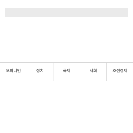
오피니언
정치
국제
사회
조선경제
문화·
조선
스포츠
건강
조선몰
연예
리더스
조선일보 공식 SNS