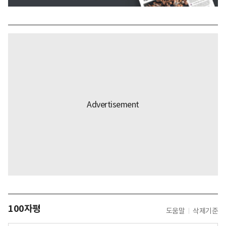
100자평
도움말
삭제기준