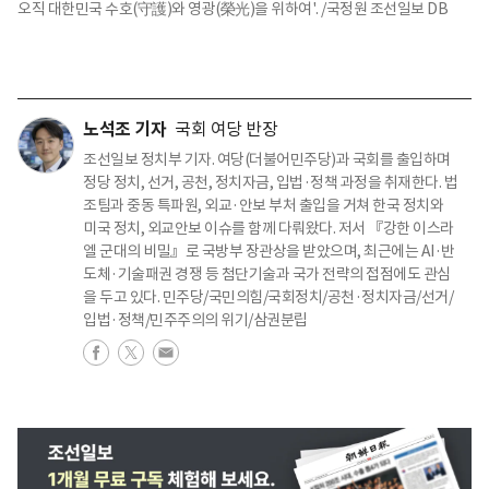
오직 대한민국 수호(守護)와 영광(榮光)을 위하여'. /국정원 조선일보 DB
노석조 기자
국회 여당 반장
조선일보 정치부 기자. 여당(더불어민주당)과 국회를 출입하며
정당 정치, 선거, 공천, 정치자금, 입법·정책 과정을 취재한다. 법
조팀과 중동 특파원, 외교·안보 부처 출입을 거쳐 한국 정치와
미국 정치, 외교안보 이슈를 함께 다뤄왔다. 저서 『강한 이스라
엘 군대의 비밀』로 국방부 장관상을 받았으며, 최근에는 AI·반
도체·기술패권 경쟁 등 첨단기술과 국가 전략의 접점에도 관심
을 두고 있다. 민주당/국민의힘/국회정치/공천·정치자금/선거/
입법·정책/민주주의의 위기/삼권분립