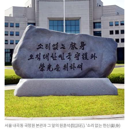
서울 내곡동 국정원 본관과 그 앞의 원훈석(院訓石). '소리 없는 헌신(獻身)