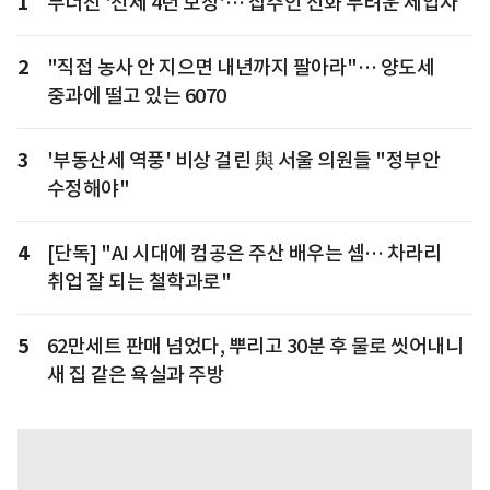
1
무너진 '전세 4년 보장'… 집주인 전화 두려운 세입자
2
"직접 농사 안 지으면 내년까지 팔아라"… 양도세
중과에 떨고 있는 6070
3
'부동산세 역풍' 비상 걸린 與 서울 의원들 "정부안
수정해야"
4
[단독] "AI 시대에 컴공은 주산 배우는 셈… 차라리
취업 잘 되는 철학과로"
5
62만세트 판매 넘었다, 뿌리고 30분 후 물로 씻어내니
새 집 같은 욕실과 주방