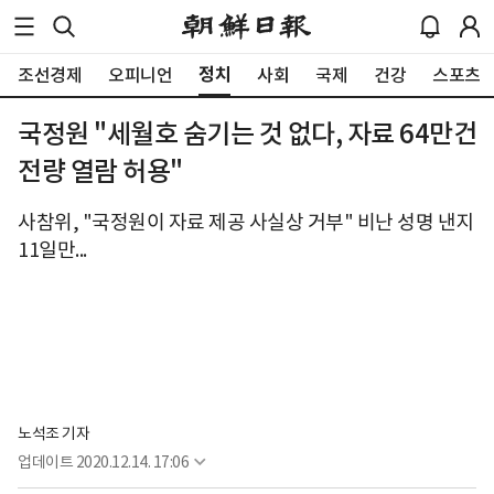
정치
조선경제
오피니언
사회
국제
건강
스포츠
국정원 "세월호 숨기는 것 없다, 자료 64만건
전량 열람 허용"
사참위, "국정원이 자료 제공 사실상 거부" 비난 성명 낸지
11일만...
노석조 기자
업데이트
2020.12.14. 17:06