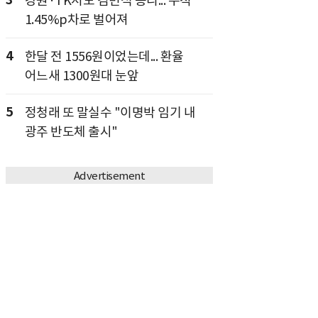
강원·TK서도 김민석 승리... 누적
1.45%p차로 벌어져
4
한달 전 1556원이었는데... 환율
어느새 1300원대 눈앞
5
정청래 또 말실수 "이명박 임기 내
광주 반도체 출시"