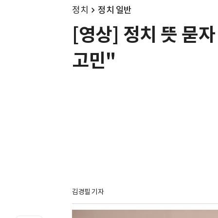
정치
정치 일반
[영상] 정치 뜻 묻
고민"
김경필 기자