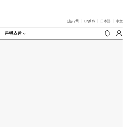
신문구독
|
English
|
日本語
|
中文
콘텐츠판