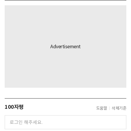
100자평
도움말
삭제기준