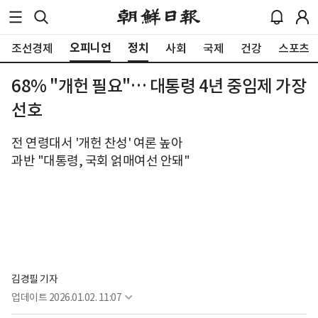
오피니언
정치
조선경제
사회
국제
건강
스포츠
68% "개헌 필요"… 대통령 4년 중임제 가장
선호
전 연령대서 '개헌 찬성' 여론 높아
과반 "대통령, 국회 얽매여선 안돼"
김경필 기자
업데이트
2026.01.02. 11:07