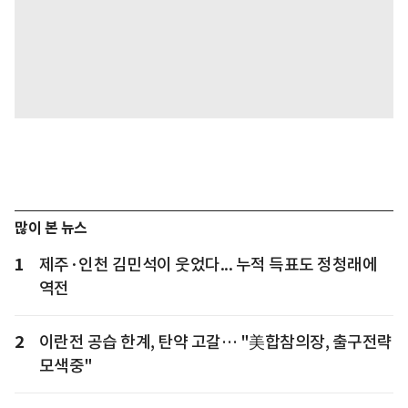
많이 본 뉴스
1
제주·인천 김민석이 웃었다... 누적 득표도 정청래에
역전
2
이란전 공습 한계, 탄약 고갈… "美합참의장, 출구전략
모색중"