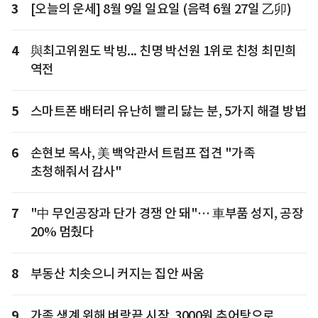
3
[오늘의 운세] 8월 9일 일요일 (음력 6월 27일 乙卯)
4
與최고위원도 박빙... 친명 박선원 1위로 친청 최민희
역전
5
스마트폰 배터리 유난히 빨리 닳는 분, 5가지 해결 방법
6
손현보 목사, 美 백악관서 트럼프 접견 "가족
초청해줘서 감사"
7
"中 무인공장과 단가 경쟁 안 돼"… 車부품 성지, 공장
20% 멈췄다
8
부동산 치솟으니 커지는 집안 싸움
9
가족 생계 위해 벼랑끝 시작, 3000원 추어탕으로