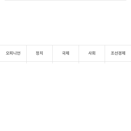
오피니언
정치
국제
사회
조선경제
문화·
조선
스포츠
건강
조선몰
연예
리더스
조선일보 공식 SNS
개인정보처리방침
사이트맵
Copyright 조선일보 All rights reserved. 무단 전재 및 재배포 금지.