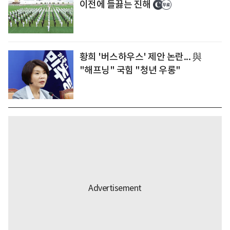
이전에 들끓는 진해
황희 '버스하우스' 제안 논란... 與
"해프닝" 국힘 "청년 우롱"