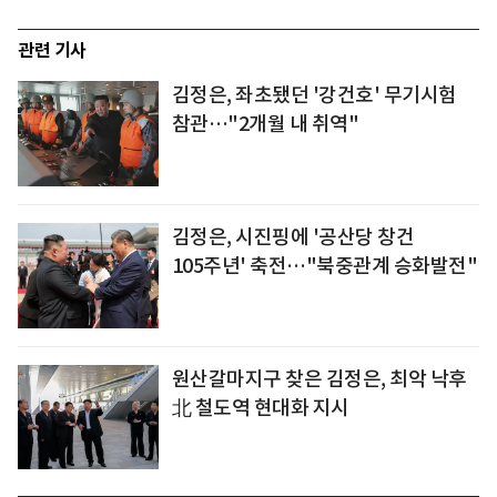
관련 기사
김정은, 좌초됐던 '강건호' 무기시험
참관…"2개월 내 취역"
김정은, 시진핑에 '공산당 창건
105주년' 축전…"북중관계 승화발전"
원산갈마지구 찾은 김정은, 최악 낙후
北 철도역 현대화 지시