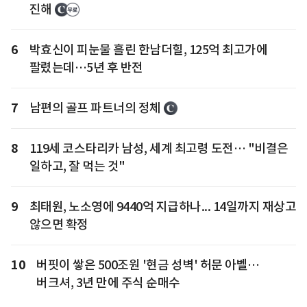
진해
6
박효신이 피눈물 흘린 한남더힐, 125억 최고가에
팔렸는데…5년 후 반전
7
남편의 골프 파트너의 정체
8
119세 코스타리카 남성, 세계 최고령 도전… "비결은
일하고, 잘 먹는 것"
9
최태원, 노소영에 9440억 지급하나... 14일까지 재상고
않으면 확정
10
버핏이 쌓은 500조원 '현금 성벽' 허문 아벨…
버크셔, 3년 만에 주식 순매수