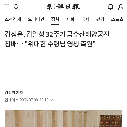
정치
조선경제
오피니언
사회
국제
건강
스포츠
김정은, 김일성 32주기 금수산태양궁전
참배… "위대한 수령님 영생 축원"
김경필 기자
업데이트
2026.07.08. 10:13