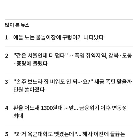
많이 본 뉴스
1
애들 노는 물놀이장에 구렁이가 나타났다
2
"같은 서울인데 더 덥다"… 폭염 취약지역, 강북·도봉
·중랑에 몰렸다
3
"손주 보느라 집 비워도 안 되나요?" 세금 폭탄 맞을까
민원 쏟아졌다
4
환율 어느새 1300원대 눈앞... 금융위기 이후 변동성
최대
5
"과거 육군대학도 뺏겼는데"... 해사 이전에 들끓는