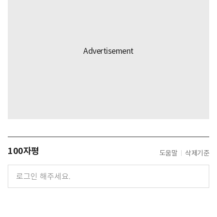
100자평
도움말
삭제기준