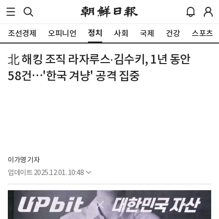
정치
조선경제
오피니언
사회
국제
건강
스포츠
北 해킹 조직 라자루스‧김수키, 1년 동안
58건…'한국 겨냥' 공격 집중
이가영 기자
업데이트
2025.12.01. 10:48