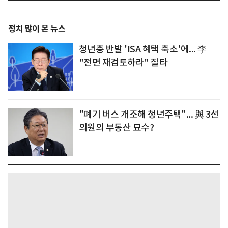
정치 많이 본 뉴스
청년층 반발 'ISA 혜택 축소'에... 李
"전면 재검토하라" 질타
"폐기 버스 개조해 청년주택"... 與 3선
의원의 부동산 묘수?