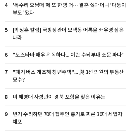
4
'독수리 오남매'에 또 한명 더… 결혼 싫다더니 '다둥이
부모' 됐다
5
[박정훈 칼럼] 국방장관이 모택동 어록을 좌우명 삼은
나라
6
"모즈타바 매우 위독하다... 이란 수뇌부내 소문 파다"
7
"폐기 버스 개조해 청년주택"... 與 3선 의원의 부동산
묘수?
8
미 해병대 사령관이 경북 포항을 찾은 이유는
9
변기 수리하던 70대 집주인 흉기로 찌른 30대 세입자
체포