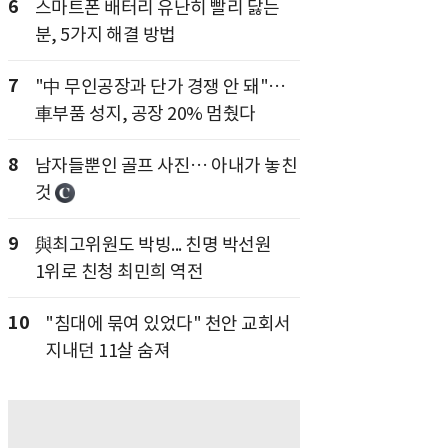
6
스마트폰 배터리 유난히 빨리 닳는
분, 5가지 해결 방법
7
"中 무인공장과 단가 경쟁 안 돼"…
車부품 성지, 공장 20% 멈췄다
8
남자들뿐인 골프 사진… 아내가 놓친
것
9
與최고위원도 박빙... 친명 박선원
1위로 친청 최민희 역전
10
"침대에 묶여 있었다" 천안 교회서
지내던 11살 숨져