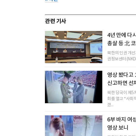
관련 기사
4년 만에 다
총살 등 北 
북한의 인권 개선
권정보센터(NKDB
영상 봤다고 
신고하면 선
북한 당국이 제5
회를 열고 “사회
겠...
6부 바지 여성
영상 보니