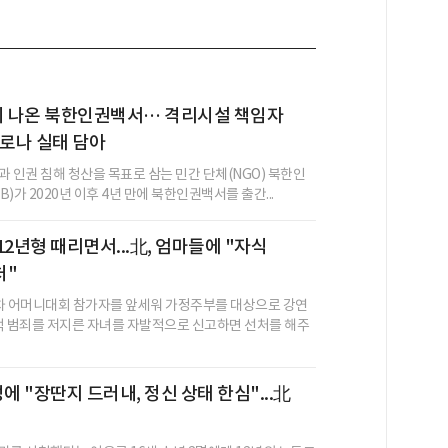
시 나온 북한인권백서… 격리시설 책임자
코로나 실태 담아
과 인권 침해 청산을 목표로 삼는 민간 단체(NGO) 북한인
)가 2020년 이후 4년 만에 북한인권백서를 출간...
12년형 때리면서...北, 엄마들에 "자식
처"
차 어머니대회 참가자를 앞세워 가정주부를 대상으로 강연
적 범죄를 저지른 자녀를 자발적으로 신고하면 선처를 해주
에 "장딴지 드러내, 정신 상태 한심"...北