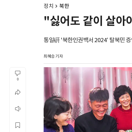
정치
북한
"싫어도 같이 살아
통일硏 '북한인권백서 2024′ 탈북민 
최혜승 기자 
0