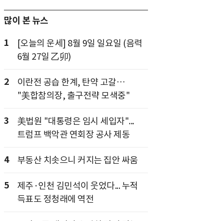
많이 본 뉴스
1
[오늘의 운세] 8월 9일 일요일 (음력
6월 27일 乙卯)
2
이란전 공습 한계, 탄약 고갈…
"美합참의장, 출구전략 모색중"
3
美법원 "대통령은 임시 세입자"...
트럼프 백악관 연회장 공사 제동
4
부동산 치솟으니 커지는 집안 싸움
5
제주·인천 김민석이 웃었다... 누적
득표도 정청래에 역전