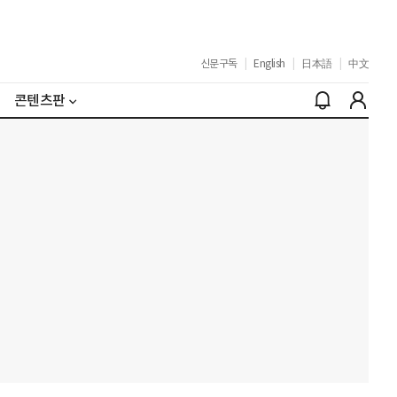
신문구독
|
English
|
日本語
|
中文
콘텐츠판