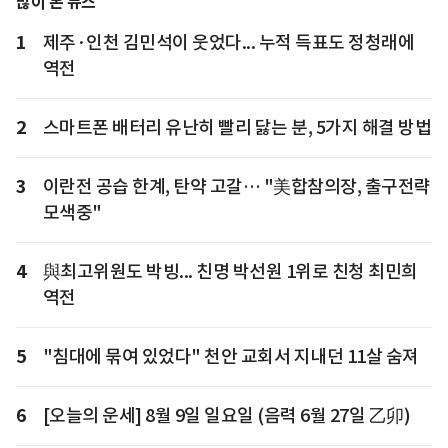
많이 본 뉴스
1
제주·인천 김민석이 웃었다... 누적 득표도 정청래에
역전
2
스마트폰 배터리 유난히 빨리 닳는 분, 5가지 해결 방법
3
이란전 공습 한계, 탄약 고갈… "美합참의장, 출구전략
모색중"
4
與최고위원도 박빙... 친명 박선원 1위로 친청 최민희
역전
5
"침대에 묶여 있었다" 천안 교회서 지내던 11살 숨져
6
[오늘의 운세] 8월 9일 일요일 (음력 6월 27일 乙卯)