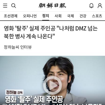
정치
조선경제
오피니언
사회
국제
건강
스포츠
영화 '탈주' 실제 주인공 "나처럼 DMZ 넘는
북한 병사 계속 나온다"
정하늘씨 인터뷰