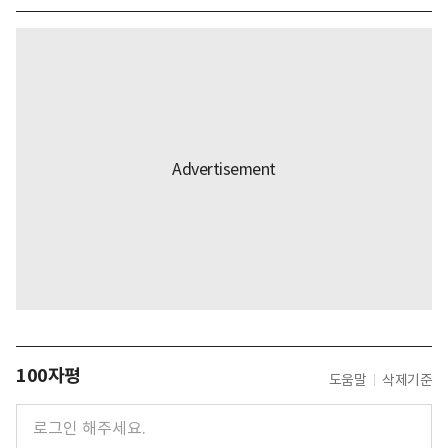
100자평
도움말
삭제기준