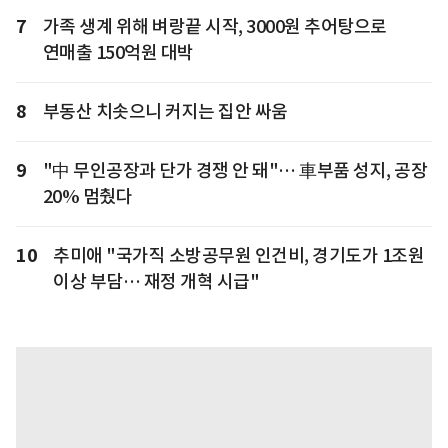
7
가족 생계 위해 벼랑끝 시작, 3000원 추어탕으로
연매출 150억원 대박
8
부동산 치솟으니 커지는 집안 싸움
9
"中 무인공장과 단가 경쟁 안 돼"… 車부품 성지, 공장
20% 멈췄다
10
추미애 "국가직 소방공무원 인건비, 경기도가 1조원
이상 부담… 재정 개혁 시급"