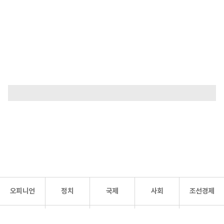
오피니언
정치
국제
사회
조선경제
문화·
조선
스포츠
건강
조선몰
연예
리더스