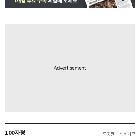
100자평
도움말
삭제기준