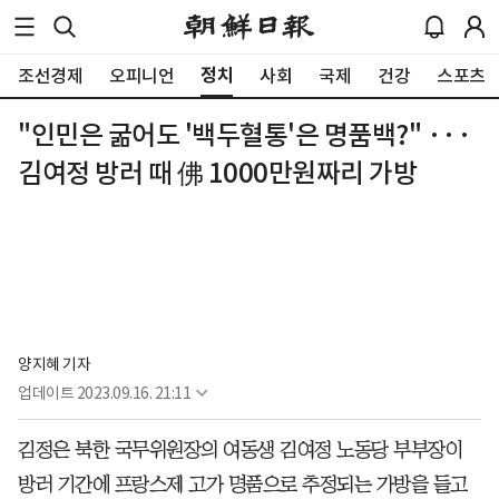
정치
조선경제
오피니언
사회
국제
건강
스포츠
"인민은 굶어도 '백두혈통'은 명품백?" ···
김여정 방러 때 佛 1000만원짜리 가방
양지혜 기자
업데이트
2023.09.16. 21:11
김정은 북한 국무위원장의 여동생 김여정 노동당 부부장이
방러 기간에 프랑스제 고가 명품으로 추정되는 가방을 들고