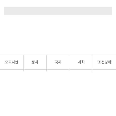
오피니언
정치
국제
사회
조선경제
문화·
조선
스포츠
건강
조선몰
연예
리더스
조선일보 공식 SNS