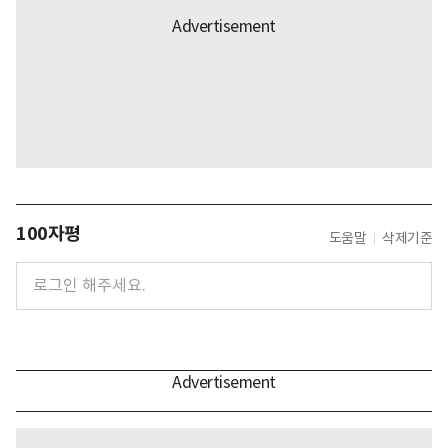
100자평
도움말
삭제기준