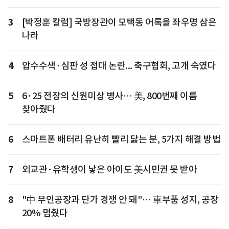
3
[박정훈 칼럼] 국방장관이 모택동 어록을 좌우명 삼은
나라
4
압수수색·심판 성 접대 논란... 축구협회, 고개 숙였다
5
6·25 전장의 신원미상 병사… 美, 800번째 이름
찾아줬다
6
스마트폰 배터리 유난히 빨리 닳는 분, 5가지 해결 방법
7
외교관·유학생이 낳은 아이도 美시민권 못 받아
8
"中 무인공장과 단가 경쟁 안 돼"… 車부품 성지, 공장
20% 멈췄다