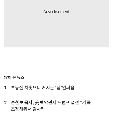
많이 본 뉴스
1
부동산 치솟으니 커지는 '집'안싸움
2
손현보 목사, 美 백악관서 트럼프 접견 "가족
초청해줘서 감사"