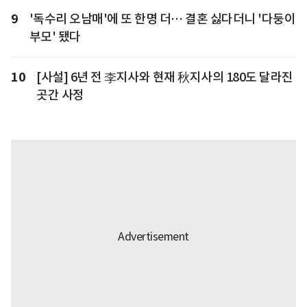
9
'독수리 오남매'에 또 한명 더… 결혼 싫다더니 '다둥이
부모' 됐다
10
[사설] 6년 전 李지사와 현재 秋지사의 180도 달라진
곳간 사정