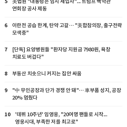
5
美법원 "대통령은 임시 세입자"... 트럼프 백악관
연회장 공사 제동
6
이란전 공습 한계, 탄약 고갈… "美합참의장, 출구전략
모색중"
7
[단독] 요양병원들 "환자당 지원금 7980원, 욕창
치료도 버겁다"
8
부동산 치솟으니 커지는 집안 싸움
9
"中 무인공장과 단가 경쟁 안 돼"… 車부품 성지, 공장
20% 멈췄다
10
'데뷔 10주년' 임영웅, "20여명 팬들로 시작...
영웅시대, 부족한 저를 최고로"