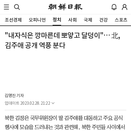
정치
조선경제
오피니언
사회
국제
건강
스포츠
"내자식은 깡마른데 뽀얗고 달덩이"… 北,
김주애 공개 역풍 분다
김명진 기자
업데이트
2023.02.28. 21:22
북한 김정은 국무위원장이 딸 김주애를 대동하고 주요 공식
행사에 모습을 드러내는 것과 관련해, 북한 주민들 사이에서