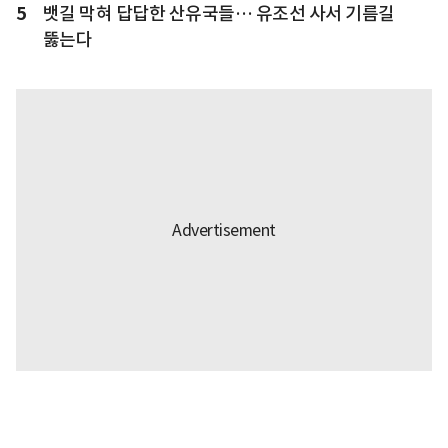
5
뱃길 막혀 답답한 산유국들… 유조선 사서 기름길
뚫는다