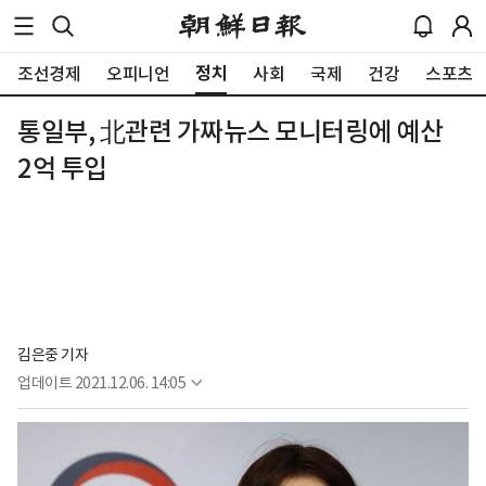
정치
조선경제
오피니언
사회
국제
건강
스포츠
통일부, 北관련 가짜뉴스 모니터링에 예산
2억 투입
김은중 기자
업데이트
2021.12.06. 14:05