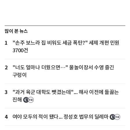
많이 본 뉴스
1
"손주 보느라 집 비워도 세금 폭탄?" 세제 개편 민원
3700건
2
"너도 얼마나 더웠으면…" 물놀이장서 수영 즐긴
구렁이
3
"과거 육군 대학도 뺏겼는데"... 해사 이전에 들끓는
진해
4
여야 모두의 적이 됐다... 정성호 법무의 딜레마