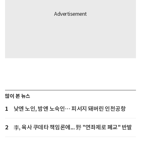
많이 본 뉴스
1
낮엔 노인, 밤엔 노숙인… 피서지 돼버린 인천공항
2
李, 육사 쿠데타 책임론에... 野 "연좌제로 폐교" 반발