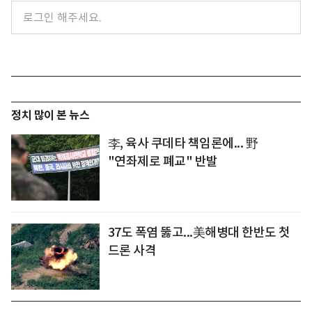
정치 많이 본 뉴스
李, 육사 쿠데타 책임론에... 野
"연좌제로 폐교" 반발
37도 폭염 뚫고...美해병대 한반도 첫
드론 사격