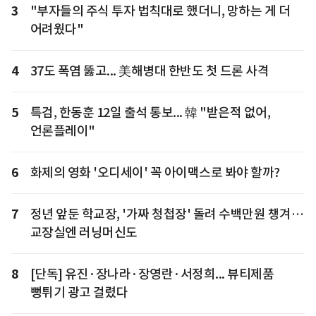
3
"부자들의 주식 투자 법칙대로 했더니, 망하는 게 더
어려웠다"
4
37도 폭염 뚫고... 美해병대 한반도 첫 드론 사격
5
특검, 한동훈 12일 출석 통보... 韓 "받은적 없어,
언론플레이"
6
화제의 영화 '오디세이' 꼭 아이맥스로 봐야 할까?
7
정년 앞둔 학교장, '가짜 청첩장' 돌려 수백만원 챙겨…
교장실엔 러닝머신도
8
[단독] 유진·장나라·장영란·서정희... 뷰티제품
뻥튀기 광고 걸렸다