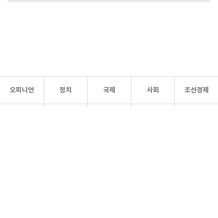
오피니언
정치
국제
사회
조선경제
문화·
조선
스포츠
건강
조선몰
연예
리더스
조선일보 공식 SNS
개인정보처리방침
사이트맵
Copyright 조선일보 All rights reserved. 무단 전재 및 재배포 금지.