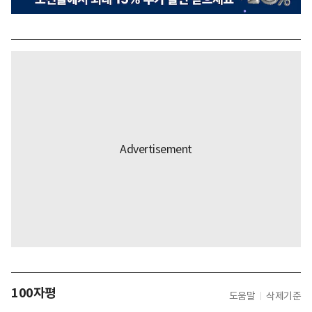
100자평
도움말
삭제기준