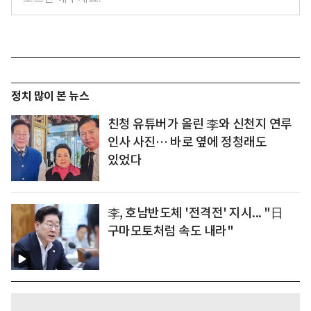
정치 많이 본 뉴스
친청 유튜버가 올린 李와 신천지 연루
인사 사진… 바로 옆에 정청래도
있었다
李, 호남반도체 '전격전' 지시... "日
구마모토처럼 속도 내라"