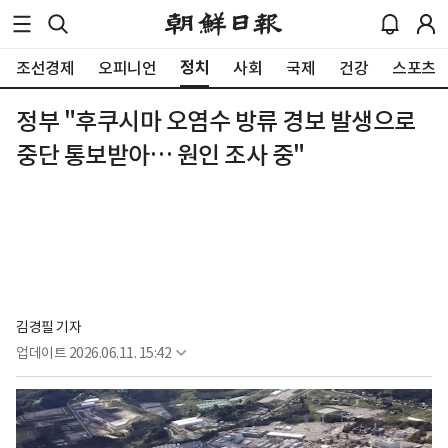
정치
조선경제
오피니언
사회
국제
건강
스포츠
정부 "후쿠시마 오염수 방류 경보 발생으로
중단 통보받아… 원인 조사 중"
김경필 기자
업데이트
2026.06.11. 15:42