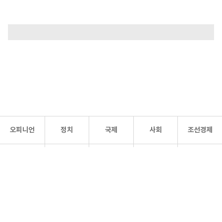
오피니언
정치
국제
사회
조선경제
문화·
조선
스포츠
건강
조선몰
연예
리더스
조선일보 공식 SNS