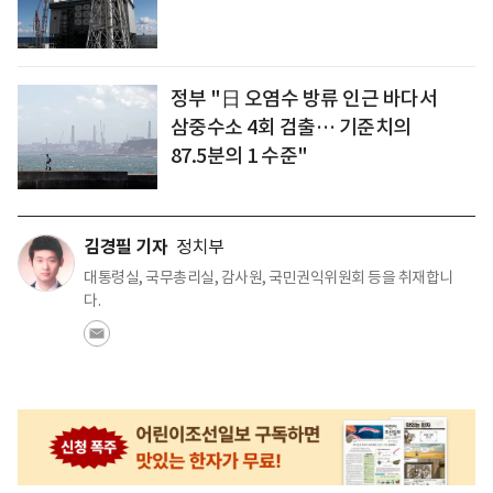
정부 "日 오염수 방류 인근 바다서
삼중수소 4회 검출… 기준치의
87.5분의 1 수준"
김경필 기자
정치부
대통령실, 국무총리실, 감사원, 국민권익위원회 등을 취재합니
다.