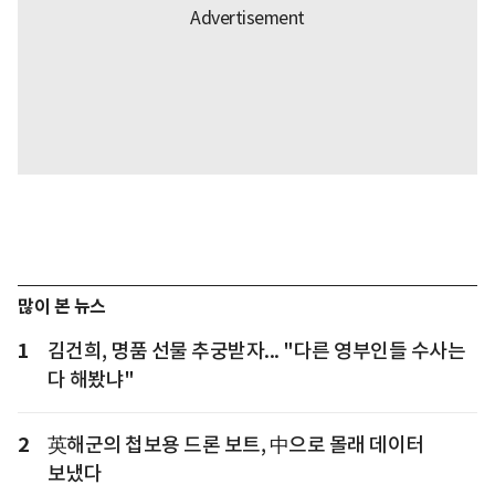
많이 본 뉴스
1
김건희, 명품 선물 추궁받자... "다른 영부인들 수사는
다 해봤냐"
2
英해군의 첩보용 드론 보트, 中으로 몰래 데이터
보냈다