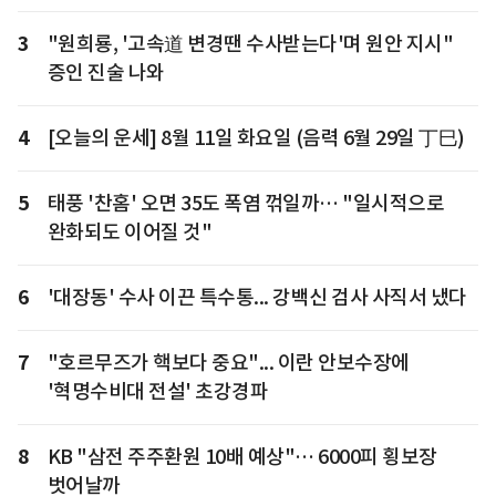
3
"원희룡, '고속道 변경땐 수사받는다'며 원안 지시"
증인 진술 나와
4
[오늘의 운세] 8월 11일 화요일 (음력 6월 29일 丁巳)
5
태풍 '찬홈' 오면 35도 폭염 꺾일까… "일시적으로
완화되도 이어질 것"
6
'대장동' 수사 이끈 특수통... 강백신 검사 사직서 냈다
7
"호르무즈가 핵보다 중요"... 이란 안보수장에
'혁명수비대 전설' 초강경파
8
KB "삼전 주주환원 10배 예상"… 6000피 횡보장
벗어날까