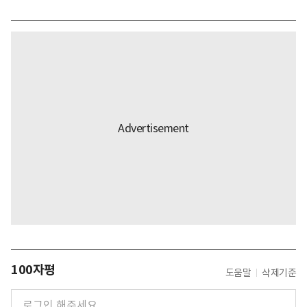
100자평
도움말
삭제기준