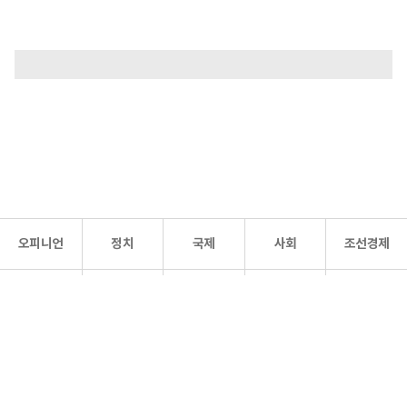
오피니언
정치
국제
사회
조선경제
문화·
조선
스포츠
건강
조선몰
연예
리더스
조선일보 공식 SNS