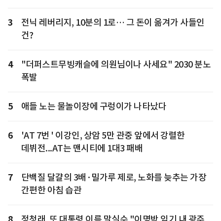
3
전닉 레버리지, 10분의 1로… 그 돈이 옮겨가 사들인
건?
4
"더퍼스트무빙캐슬에 의원님이나 사세요" 2030 분노
폭발
5
애들 노는 물놀이장에 구렁이가 나타났다
6
'AT 7번 ' 이강인, 상암 5만 관중 앞에서 강렬한
데뷔전...AT는 맨시티에 1대3 패배
7
단백질 달걀의 3배·밀가루 제로, 노화를 늦추는 가장
간편한 아침 습관
8
정청래, 또 대통령 이름 말실수 "이명박 임기 내 광주