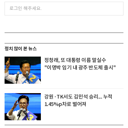
정치 많이 본 뉴스
정청래, 또 대통령 이름 말실수
"이명박 임기 내 광주 반도체 출시"
강원·TK서도 김민석 승리... 누적
1.45%p차로 벌어져