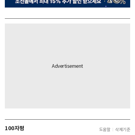
100자평
도움말
삭제기준