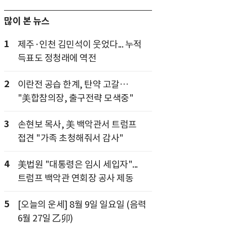
많이 본 뉴스
1
제주·인천 김민석이 웃었다... 누적
득표도 정청래에 역전
2
이란전 공습 한계, 탄약 고갈…
"美합참의장, 출구전략 모색중"
3
손현보 목사, 美 백악관서 트럼프
접견 "가족 초청해줘서 감사"
4
美법원 "대통령은 임시 세입자"...
트럼프 백악관 연회장 공사 제동
5
[오늘의 운세] 8월 9일 일요일 (음력
6월 27일 乙卯)