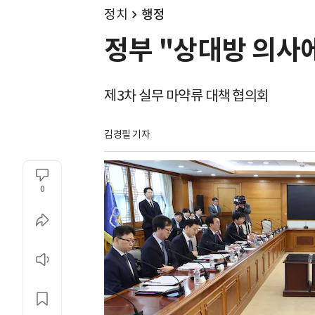
정치
행정
정부 "상대방 의사에
제3차 실무 마약류 대책 협의회
김경필 기자
0