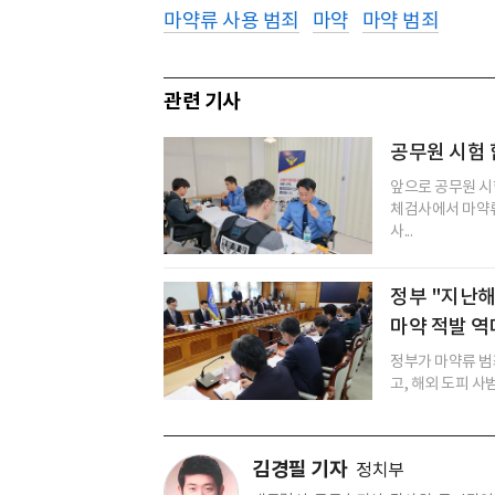
마약류 사용 범죄
마약
마약 범죄
관련 기사
공무원 시험 
앞으로 공무원 시
체검사에서 마약류
사...
정부 "지난해
마약 적발 역
정부가 마약류 범
고, 해외 도피 사
김경필 기자
정치부