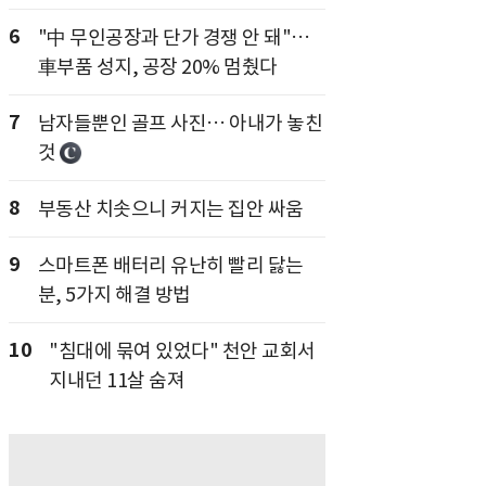
6
"中 무인공장과 단가 경쟁 안 돼"…
車부품 성지, 공장 20% 멈췄다
7
남자들뿐인 골프 사진… 아내가 놓친
것
8
부동산 치솟으니 커지는 집안 싸움
9
스마트폰 배터리 유난히 빨리 닳는
분, 5가지 해결 방법
10
"침대에 묶여 있었다" 천안 교회서
지내던 11살 숨져