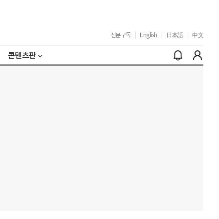
신문구독
|
English
|
日本語
|
中文
콘텐츠판